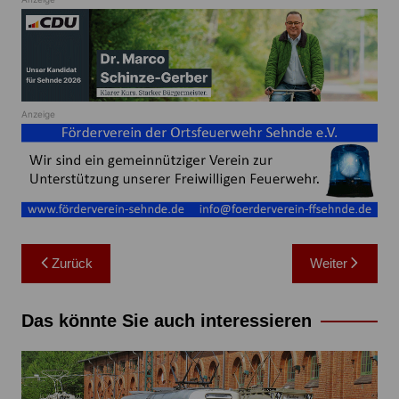
Anzeige
Beitragsnavigation
Zurück
Weiter
Das könnte Sie auch interessieren