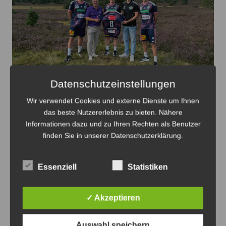
Das neue Recken-Auswärtstrikot erinnert an die Heide -
Datenschutzeinstellungen
Foto: Die Recken
Wir verwendet Cookies und externe Dienste um Ihnen
das beste Nutzererlebnis zu bieten. Nähere
Recken präsentieren neues
Informationen dazu und zu Ihren Rechten als Benutzer
Auswärtstrikot in der Lüneburger Heide
finden Sie in unserer Datenschutzerklärung.
8. August 2026
0
Essenziell
Statistiken
✓ Akzeptieren
Anzeige
Auswahl speichern