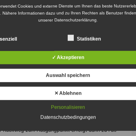
erwendet Cookies und externe Dienste um Ihnen das beste Nutzererleb
. Nähere Informationen dazu und zu Ihren Rechten als Benutzer finden
unserer Datenschutzerklärung.
senziell
Statistiken
✓ Akzeptieren
Auswahl speichern
lloween unterwegs: eine
nbahn mit ihren illustren
 – Foto: Jens Germer
✕ Ablehnen
denn um 18 Uhr startet der bei Kindern beliebte
Personalisieren
unächst in den südlichen Teil des
Datenschutzbedingungen
kindgerechtes Feuerwerk mit vielen Lichteffekten,
Der Rückweg zum Ausgangpunkt erfolgt dann zu Fuß