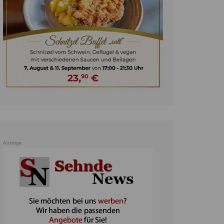
unst
teratur
ennis
heater
ereine
erkehr
orträge
oo
Anzeige