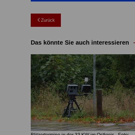
Beitragsnavigation
Zurück
Das könnte Sie auch interessieren
Blitzertermine in der 33.KW im Ostkreis - Foto: