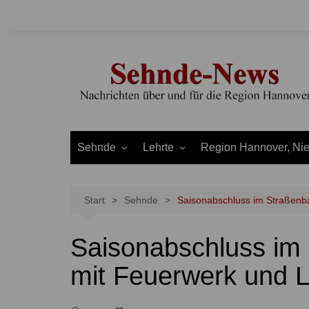
Zum
Inhalt
springen
Sehnde
Lehrte
Region Hannover, Ni
Bilm
Ahlten
Burgdorf
Bolzum
Aligse
Uetze
Start
Sehnde
Saisonabschluss im Straßen
Dolgen
Arpke
Stadt Hannover
Saisonabschluss i
Evern
Hämelerwald
LEADER und Bördereg
Gretenberg
Immensen
Land Niedersachsen
mit Feuerwerk und 
Haimar
Kolshorn