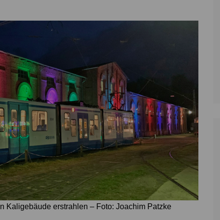
Zoll
Reitsport
K
Stadtrat
Schießen
Li
Überregionale Politik
Tennis/Tischt
T
Verwaltung
Wassersport
V
Wahlen
V
V
Z
hen Kaligebäude erstrahlen – Foto: Joachim Patzke