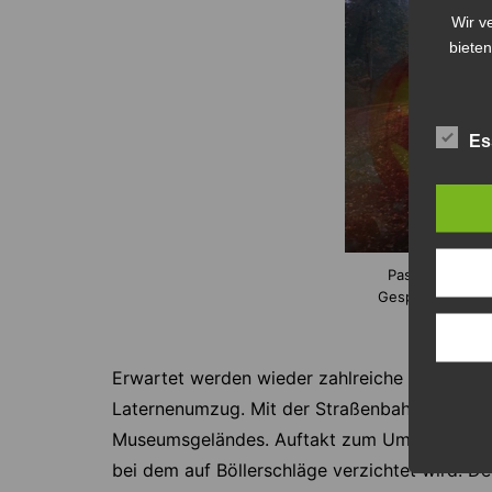
Wir v
bieten
Es
Passend zu Ha
Gespensterstraße
Fahrgästen
Erwartet werden wieder zahlreiche Familien, 
Laternenumzug. Mit der Straßenbahn geht es z
Museumsgeländes. Auftakt zum Umzug ist ein 
bei dem auf Böllerschläge verzichtet wird. 