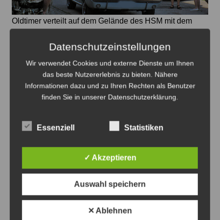
Oldtimer verteilt auf dem Gelände des HSM mit dem
Straßenbahnverkehr - Foto: Antonius Georg
Datenschutzeinstellungen
Oldtimertag im Straßenbahn-Museum
Wir verwendet Cookies und externe Dienste um Ihnen
2026
das beste Nutzererlebnis zu bieten. Nähere
8. August 2026
0
Informationen dazu und zu Ihren Rechten als Benutzer
finden Sie in unserer Datenschutzerklärung.
Essenziell
Statistiken
✓ Akzeptieren
Auswahl speichern
✕ Ablehnen