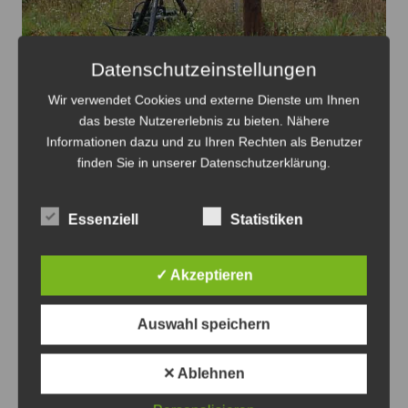
Datenschutzeinstellungen
Blitzertermine in der 33.KW im Ostkreis - Foto: JPH
Wir verwendet Cookies und externe Dienste um Ihnen
das beste Nutzererlebnis zu bieten. Nähere
Blitzertermine im Ostkreis in der 33. KW
Informationen dazu und zu Ihren Rechten als Benutzer
finden Sie in unserer Datenschutzerklärung.
7. August 2026
0
Essenziell
Statistiken
✓ Akzeptieren
Auswahl speichern
Die Verbindung zwischen Landwehrkreisel und
✕ Ablehnen
Seelhorster Kreuz wird erneut gesperrt zur