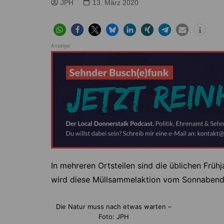
Höver
Lehrte
JPH
13. März 2020
Ilten
Ramhorst
Klein Lobke
Röddensen
Anzeige
Köthenwald
Sievershausen
Müllingen
Steinwedel
Rethmar
Sehnde
Wassel
Wehmingen
Wirringen
In mehreren Ortsteilen sind die üblichen Früh
wird diese Müllsammelaktion vom Sonnabend,
Die Natur muss nach etwas warten –
Foto: JPH