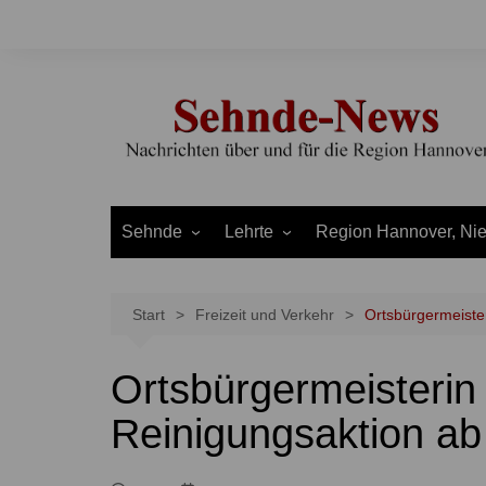
Zum
Inhalt
springen
Sehnde
Lehrte
Region Hannover, Ni
Bilm
Ahlten
Burgdorf
Bolzum
Aligse
Uetze
Start
Freizeit und Verkehr
Ortsbürgermeister
Dolgen
Arpke
Stadt Hannover
Ortsbürgermeisterin 
Evern
Hämelerwald
LEADER und Bördereg
Gretenberg
Immensen
Land Niedersachsen
Reinigungsaktion ab
Haimar
Kolshorn