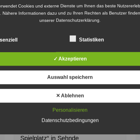
erwendet Cookies und externe Dienste um Ihnen das beste Nutzererleb
. Nähere Informationen dazu und zu Ihren Rechten als Benutzer finden
Weiter
unserer Datenschutzerklärung.
senziell
Statistiken
✓ Akzeptieren
Auswahl speichern
✕ Ablehnen
Auf dem Spielplatz an der Friedrich-Ebert-Straße
Personalisieren
findet das Picknick statt - Plakat: Stadt Sehnde
Datenschutzbedingungen
Einladung zum „Picknick auf dem
Spielplatz“ in Sehnde