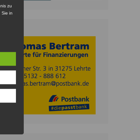
nis zu
 Sie in
Anzeige