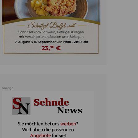
unst
teratur
ennis
heater
ereine
erkehr
orträge
oo
Anzeige