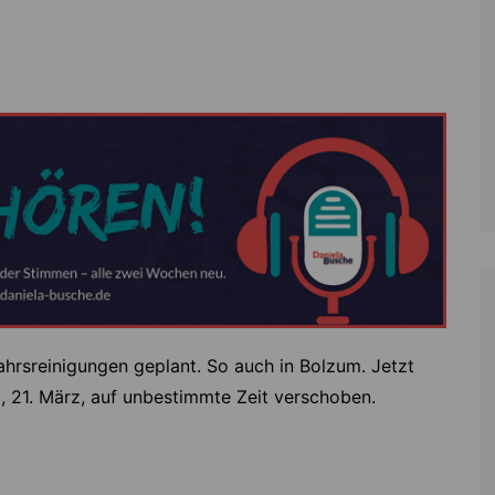
Zoll
Reitsport
K
Stadtrat
Schießen
Li
Überregionale Politik
Tennis/Tischt
T
Verwaltung
Wassersport
V
Wahlen
V
V
Z
jahrsreinigungen geplant. So auch in Bolzum. Jetzt
 21. März, auf unbestimmte Zeit verschoben.