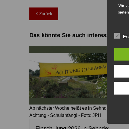
Wir v
Beitragsnavigation
bieten
Zurück
Das könnte Sie auch interessieren
Es
Ab nächster Woche heißt es in Sehnde wieder:
Achtung - Schulanfang! - Foto: JPH
Einschulung 2026 in Sehnde: