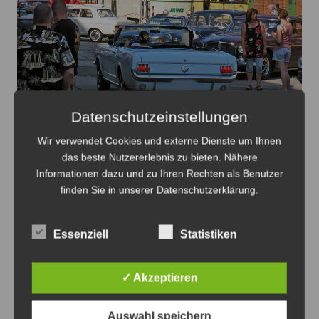
Oldtimer verteilt auf dem Gelände des HSM mit dem
Datenschutzeinstellungen
Straßenbahnverkehr - Foto: Antonius Georg
Wir verwendet Cookies und externe Dienste um Ihnen
Oldtimertag im Straßenbahn-Museum
das beste Nutzererlebnis zu bieten. Nähere
Informationen dazu und zu Ihren Rechten als Benutzer
2026
finden Sie in unserer Datenschutzerklärung.
8. August 2026
0
Essenziell
Statistiken
✓ Akzeptieren
Anzeige
Auswahl speichern