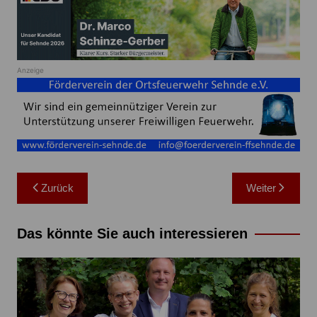
Anzeige
Beitragsnavigation
Zurück
Weiter
Das könnte Sie auch interessieren