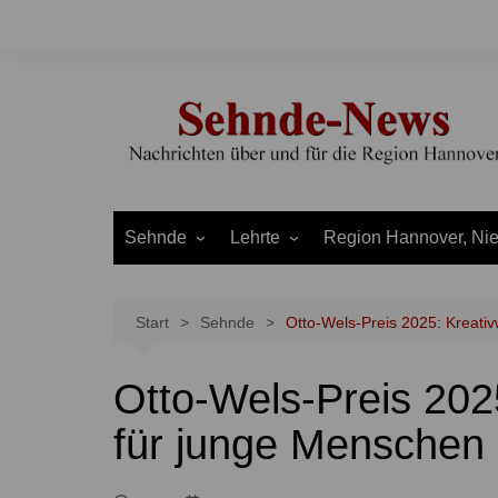
Zum
Inhalt
springen
Sehnde
Lehrte
Region Hannover, Ni
Bilm
Ahlten
Burgdorf
Bolzum
Aligse
Uetze
Start
Sehnde
Otto-Wels-Preis 2025: Kreati
Dolgen
Arpke
Stadt Hannover
Otto-Wels-Preis 202
Evern
Hämelerwald
LEADER und Bördereg
Gretenberg
Immensen
Land Niedersachsen
für junge Menschen
Haimar
Kolshorn