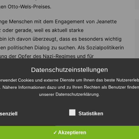
gen Otto-Wels-Preises.
 junge Menschen mit dem Engagement von Jeanette
 oder gerade, weil es aktuell starke
 bin ich davon überzeugt, dass es besonders wichtig
den politischen Dialog zu suchen. Als Sozialpolitikerin
gung der Opfer des Nazi-Regimes und für
e half mit, nach dem Dunkel der Nazi-Herrschaft,
Datenschutzeinstellungen
en. Daran knüpfen wir an.“
erwendet Cookies und externe Dienste um Ihnen das beste Nutzererleb
. Nähere Informationen dazu und zu Ihren Rechten als Benutzer finden
unserer Datenschutzerklärung.
chnet die SPD-Bundestagsfraktion junge Menschen mit
senziell
Statistiken
ich dabei unterschiedlicher Darstellungsformen
s hin zu Videos oder Essays – alles ist möglich. Der
✓ Akzeptieren
sich junge Menschen mit den Themen