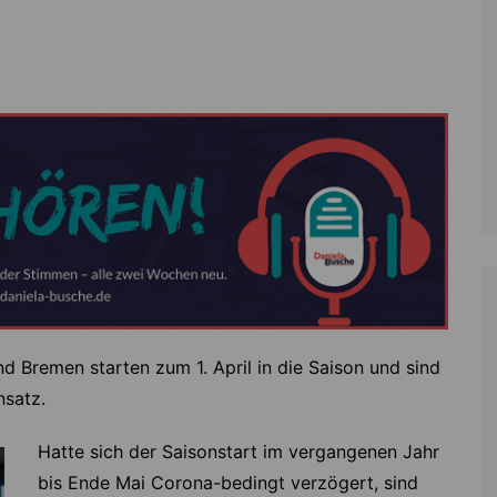
Zoll
Reitsport
K
Stadtrat
Schießen
Li
Überregionale Politik
Tennis/Tischt
T
Verwaltung
Wassersport
V
Wahlen
V
V
Z
d Bremen starten zum 1. April in die Saison und sind
nsatz.
Hatte sich der Saisonstart im vergangenen Jahr
bis Ende Mai Corona-bedingt verzögert, sind