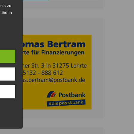
nis zu
 Sie in
Anzeige