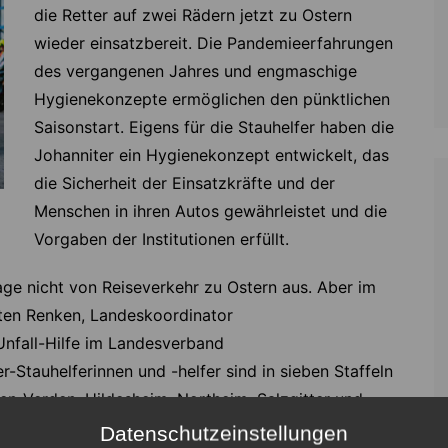
die Retter auf zwei Rädern jetzt zu Ostern
wieder einsatzbereit. Die Pandemieerfahrungen
des vergangenen Jahres und engmaschige
Hygienekonzepte ermöglichen den pünktlichen
Saisonstart. Eigens für die Stauhelfer haben die
Johanniter ein Hygienekonzept entwickelt, das
die Sicherheit der Einsatzkräfte und der
Menschen in ihren Autos gewährleistet und die
Vorgaben der Institutionen erfüllt.
ge nicht von Reiseverkehr zu Ostern aus. Aber im
rsten Renken, Landeskoordinator
-Unfall-Hilfe im Landesverband
-Stauhelferinnen und -helfer sind in sieben Staffeln
en-Verden, Hildesheim, Northeim, Salzgitter und
tferien auf den Autobahnen unterwegs. 2020 haben
Datenschutzeinstellungen