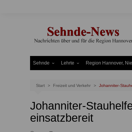
Zum
Inhalt
springen
Sehnde
Lehrte
Region Hannover, Ni
Bilm
Ahlten
Burgdorf
Bolzum
Aligse
Uetze
Start
Freizeit und Verkehr
Johanniter-Stauhe
Dolgen
Arpke
Stadt Hannover
Johanniter-Stauhelf
Evern
Hämelerwald
LEADER und Bördereg
Gretenberg
Immensen
Land Niedersachsen
einsatzbereit
Haimar
Kolshorn