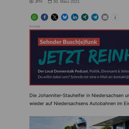
Höver
Lehrte
JPH
30. März 2021
Ilten
Ramhorst
Klein Lobke
Röddensen
Anzeige
Köthenwald
Sievershausen
Müllingen
Steinwedel
Rethmar
Sehnde
Wassel
Wehmingen
Wirringen
Die Johanniter-Stauhelfer in Niedersachsen un
wieder auf Niedersachsens Autobahnen im Ei