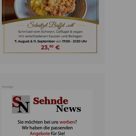
unst
teratur
ennis
heater
ereine
erkehr
orträge
oo
Anzeige