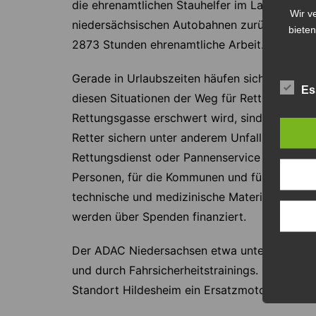
die ehrenamtlichen Stauhelfer im Landesver
Wir v
niedersächsischen Autobahnen zurückgelegt. 
bieten
2873 Stunden ehrenamtliche Arbeit.
Gerade in Urlaubszeiten häufen sich Unfälle
Es
diesen Situationen der Weg für Rettungskräfte
Rettungsgasse erschwert wird, sind die Stauh
Retter sichern unter anderem Unfallstellen ode
Rettungsdienst oder Pannenservice eintrifft. D
Personen, für die Kommunen und für die Polize
technische und medizinische Material sowie d
werden über Spenden finanziert.
Der ADAC Niedersachsen etwa unterstützt die J
und durch Fahrsicherheitstrainings. Zudem st
Standort Hildesheim ein Ersatzmotorrad zur 