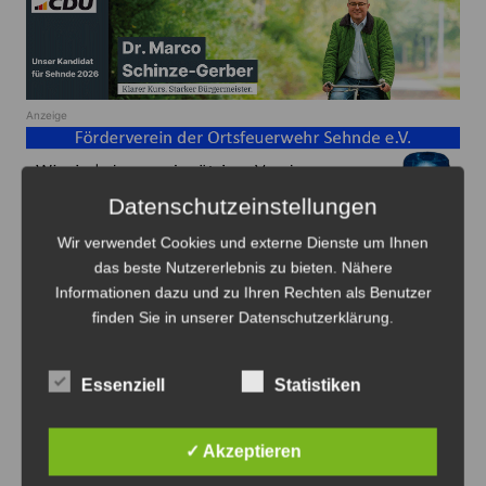
Anzeige
Datenschutzeinstellungen
Wir verwendet Cookies und externe Dienste um Ihnen
das beste Nutzererlebnis zu bieten. Nähere
Land Niedersachsen
Informationen dazu und zu Ihren Rechten als Benutzer
finden Sie in unserer Datenschutzerklärung.
Beitragsnavigation
Zurück
Weiter
Essenziell
Statistiken
Das könnte Sie auch interessieren
✓ Akzeptieren