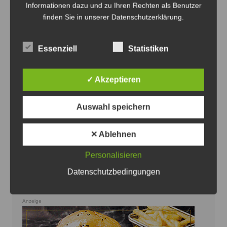
Informationen dazu und zu Ihren Rechten als Benutzer
finden Sie in unserer Datenschutzerklärung.
Essenziell
Statistiken
Das neue Recken-Auswärtstrikot erinnert an die Heide -
✓ Akzeptieren
Foto: Die Recken
Recken präsentieren neues
Auswahl speichern
Auswärtstrikot in der Lüneburger Heide
8. August 2026
0
✕ Ablehnen
Personalisieren
Datenschutzbedingungen
Anzeige