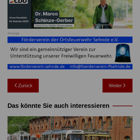
Anzeige
Beitragsnavigation
Zurück
Weiter
Das könnte Sie auch interessieren