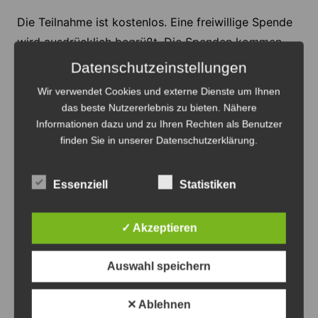
Die Teilnahme ist kostenlos. Eine freiwillige Spende
wird ausdrücklich begrüßt. Die Spenden kommen –
wie im vergangenen Jahr – der Robert-Enke-
Datenschutzeinstellungen
Stiftung und dem Trauerzentrum Hannover
Wir verwendet Cookies und externe Dienste um Ihnen
Löwenzahn zugute.
das beste Nutzererlebnis zu bieten. Nähere
Informationen dazu und zu Ihren Rechten als Benutzer
Weitere Informationen und Spendenmöglichkeiten
finden Sie in unserer Datenschutzerklärung.
gibt es übers Internet
.
Essenziell
Statistiken
Anzeige
✓ Akzeptieren
Auswahl speichern
Anzeige
✕ Ablehnen