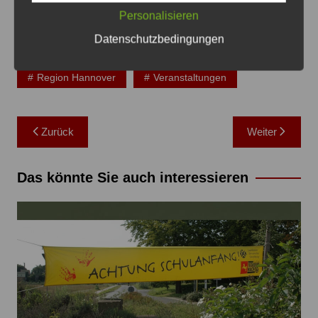
Personalisieren
Datenschutzbedingungen
Region Hannover
Veranstaltungen
Beitragsnavigation
Zurück
Weiter
Das könnte Sie auch interessieren