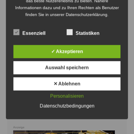
das beste Nutzererlebnis zu bieten. Nähere
Informationen dazu und zu Ihren Rechten als Benutzer
finden Sie in unserer Datenschutzerklärung.
Essenziell
Statistiken
Das neue Recken-Auswärtstrikot erinnert an die Heide -
✓ Akzeptieren
Foto: Die Recken
Auswahl speichern
Recken präsentieren neues
Auswärtstrikot in der Lüneburger Heide
✕ Ablehnen
8. August 2026
0
Personalisieren
Datenschutzbedingungen
Anzeige