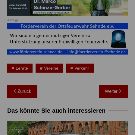
Anzeige
Lehrte
Vereine
Verkehr
Beitragsnavigation
Zurück
Weiter
Das könnte Sie auch interessieren