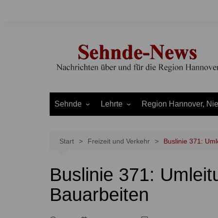
Zum
Inhalt
springen
Sehnde
Lehrte
Region Hannover, Ni
Bilm
Ahlten
Burgdorf
Bolzum
Aligse
Uetze
Start
Freizeit und Verkehr
Buslinie 371: Uml
Dolgen
Arpke
Stadt Hannover
Buslinie 371: Umleit
Evern
Hämelerwald
LEADER und Bördereg
Gretenberg
Immensen
Land Niedersachsen
Bauarbeiten
Haimar
Kolshorn