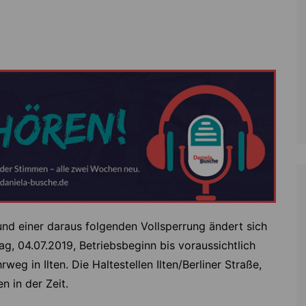
Zoll
Reitsport
K
Stadtrat
Schießen
Li
Überregionale Politik
Tennis/Tischt
T
Verwaltung
Wassersport
V
Wahlen
V
V
Z
nd einer daraus folgenden Vollsperrung ändert sich
ag, 04.07.2019, Betriebsbeginn bis voraussichtlich
weg in Ilten. Die Haltestellen Ilten/Berliner Straße,
n in der Zeit.