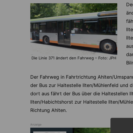
De
än
fä
Ilt
Ilt
aus
da
Die Linie 371 ändert den Fahrweg – Foto: JPH
Bi
Der Fahrweg in Fahrtrichtung Ahlten/Umspan
der Bus zur Haltestelle Ilten/Mühlenfeld und d
dort aus fährt der Bus über die Haltestellen I
Ilten/Habichtshorst zur Haltestelle Ilten/Müh
Richtung Ahlten.
Anzeige