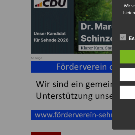
Wir v
bieten
Es
Anzeige