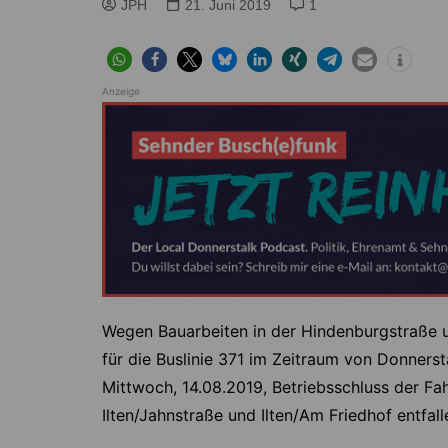
Höver
Lehrte
JPH
21. Juni 2019
1
Ilten
Ramhorst
Klein Lobke
Röddensen
Anzeige
Köthenwald
Sievershausen
Müllingen
Steinwedel
Rethmar
Sehnde
Wassel
Wehmingen
Wirringen
Wegen Bauarbeiten in der Hindenburgstraße u
für die Buslinie 371 im Zeitraum von Donnerst
Mittwoch, 14.08.2019, Betriebsschluss der Fahr
Ilten/Jahnstraße und Ilten/Am Friedhof entfalle