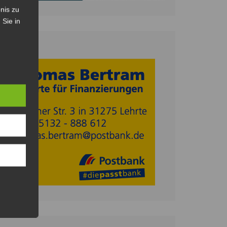
nis zu
 Sie in
Anzeige