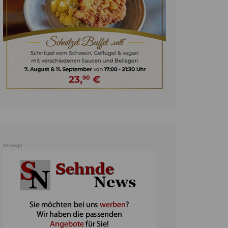
unst
teratur
ennis
heater
ereine
erkehr
orträge
oo
Anzeige