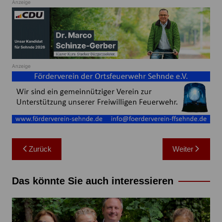
Anzeige
Anzeige
Beitragsnavigation
Zurück
Weiter
Das könnte Sie auch interessieren