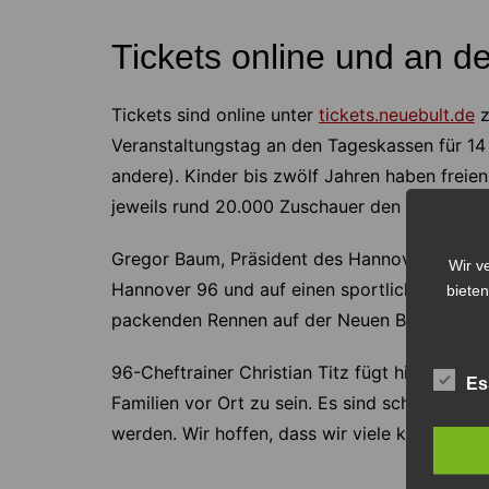
Tickets online und an 
Tickets sind online unter
tickets.neuebult.de
z
Veranstaltungstag an den Tageskassen für 14
andere). Kinder bis zwölf Jahren haben freien
jeweils rund 20.000 Zuschauer den 96-Rennt
Gregor Baum, Präsident des Hannoverschen Re
Wir v
Hannover 96 und auf einen sportlich hochkarä
bieten
packenden Rennen auf der Neuen Bult.“
96-Cheftrainer Christian Titz fügt hinzu: „Das
Es
Familien vor Ort zu sein. Es sind schöne Akti
werden. Wir hoffen, dass wir viele kleine un