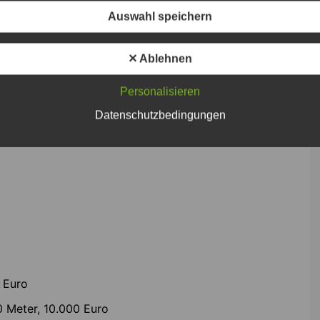
Auswahl speichern
✕ Ablehnen
schießen mit drei 96-Profis
Personalisieren
rofis und Mitgliedern aus dem Trainerteam
Datenschutzbedingungen
0 Euro
 Meter, 10.000 Euro