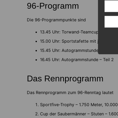
96-Programm
Die 96-Programmpunkte sind
13.45 Uhr: Torwand-Teamcup – Torwand
15.00 Uhr: Sportstafette mit je vier P
15.45 Uhr: Autogrammstunde – Teil 1
16.45 Uhr: Autogrammstunde – Teil 2
Das Rennprogramm
Das Rennprogramm zum 96-Renntag lautet
Sportfive-Trophy – 1.750 Meter, 10.00
Cup der Saubermänner – Stuten – 1.600