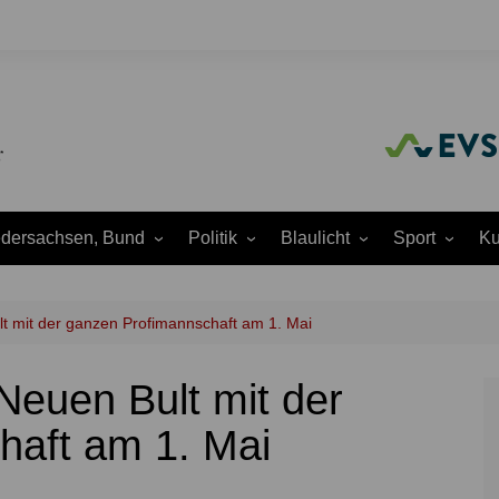
edersachsen, Bund
Politik
Blaulicht
Sport
Ku
Amtliche
Feuerwehr
Baseball
A
Bekanntmachungen
Justiz
Fußball
A
t mit der ganzen Profimannschaft am 1. Mai
Ausschüsse
Polizei
Handball
J
Europapolitik
Neuen Bult mit der
ion
Rettungsdienst
Laufen
K
Ortsrat
THW
Leichtathletik
K
haft am 1. Mai
Parteien
Wasserrettung
Motorsport
K
Region Hannover