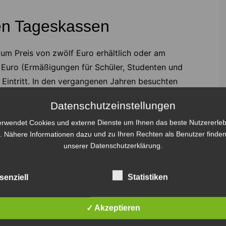
den Tageskassen
um Preis von zwölf Euro erhältlich oder am
 Euro (Ermäßigungen für Schüler, Studenten und
 Eintritt. In den vergangenen Jahren besuchten
ag.
Datenschutzeinstellungen
nnverein, erklärt: „Wir freuen uns auf das Team von
erwendet Cookies und externe Dienste um Ihnen das beste Nutzererleb
tigen Saisonauftakt mit 96 Pferden in zehn
. Nähere Informationen dazu und zu Ihren Rechten als Benutzer finden
unserer Datenschutzerklärung.
 wird ein tolles Event! Wir freuen uns darauf, mit den
senziell
Statistiken
onen geplant, die wir mit der Mannschaft begleiten
d große 96-Fans beim Renntag treffen werden.“
✓ Akzeptieren