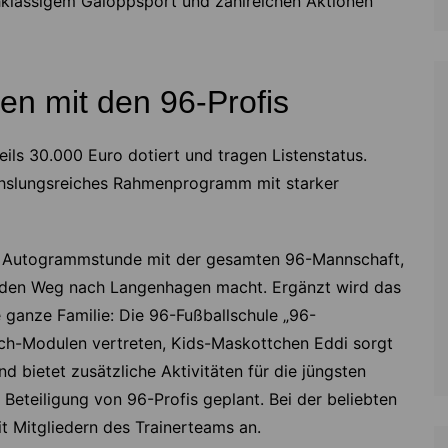
hklassigem Galoppsport und zahlreichen Aktionen
en mit den 96-Profis
ils 30.000 Euro dotiert und tragen Listenstatus.
chslungsreiches Rahmenprogramm mit starker
oße Autogrammstunde mit der gesamten 96-Mannschaft,
f den Weg nach Langenhagen macht. Ergänzt wird das
e ganze Familie: Die 96-Fußballschule „96-
ach-Modulen vertreten, Kids-Maskottchen Eddi sorgt
 bietet zusätzliche Aktivitäten für die jüngsten
Beteiligung von 96-Profis geplant. Bei der beliebten
t Mitgliedern des Trainerteams an.