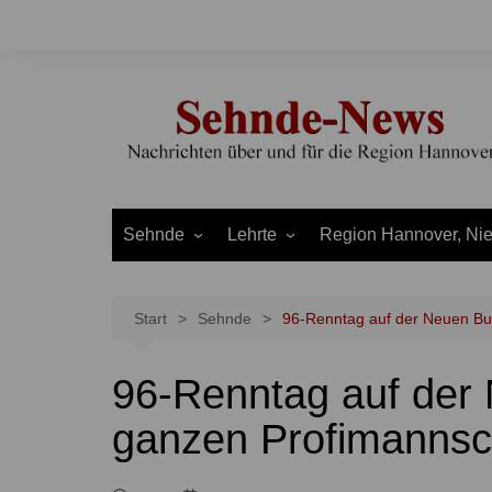
Zum
Inhalt
springen
Sehnde
Lehrte
Region Hannover, Ni
Bilm
Ahlten
Burgdorf
Bolzum
Aligse
Uetze
Start
Sehnde
96-Renntag auf der Neuen Bul
Dolgen
Arpke
Stadt Hannover
96-Renntag auf der 
Evern
Hämelerwald
LEADER und Bördereg
Gretenberg
Immensen
Land Niedersachsen
ganzen Profimannsc
Haimar
Kolshorn