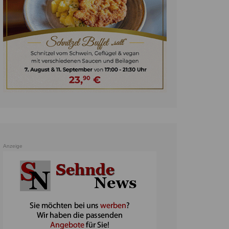
unst
teratur
ennis
heater
ereine
erkehr
orträge
oo
Anzeige