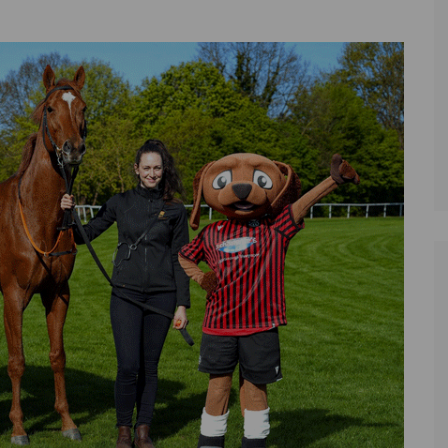
Zoll
Reitsport
K
Stadtrat
Schießen
Li
Überregionale Politik
Tennis/Tischt
T
Verwaltung
Wassersport
V
Wahlen
V
V
Z