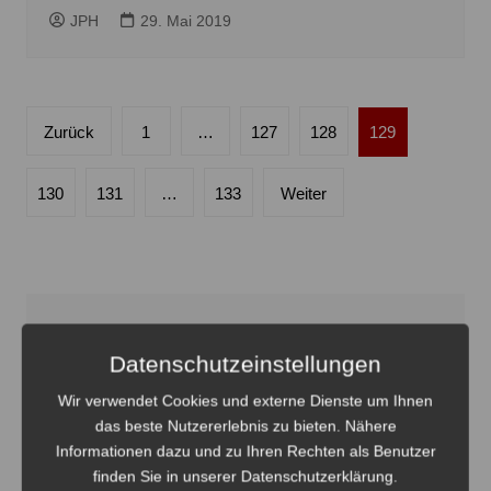
JPH
29. Mai 2019
Seitennummerierung
Zurück
1
…
127
128
129
der
Beiträge
130
131
…
133
Weiter
Anzeige
Datenschutzeinstellungen
Wir verwendet Cookies und externe Dienste um Ihnen
das beste Nutzererlebnis zu bieten. Nähere
Informationen dazu und zu Ihren Rechten als Benutzer
finden Sie in unserer Datenschutzerklärung.