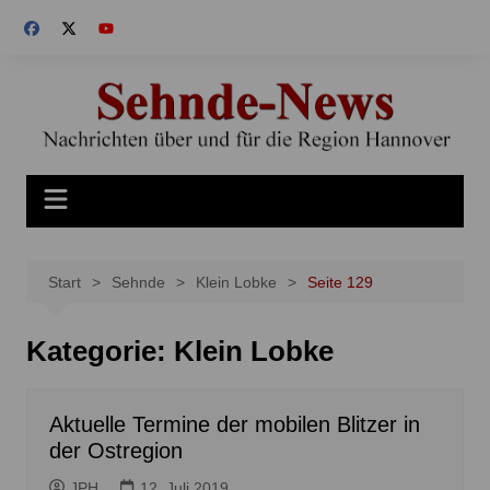
Zum
Inhalt
springen
Start
Sehnde
Klein Lobke
Seite 129
Kategorie:
Klein Lobke
Aktuelle Termine der mobilen Blitzer in
der Ostregion
JPH
12. Juli 2019