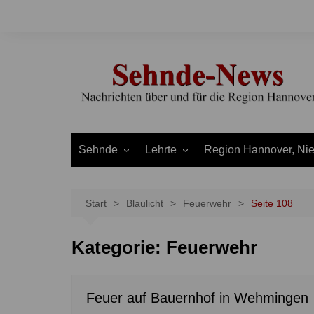
Zum
Inhalt
springen
Sehnde
Lehrte
Region Hannover, Ni
Bilm
Ahlten
Burgdorf
Bolzum
Aligse
Uetze
Start
Blaulicht
Feuerwehr
Seite 108
Dolgen
Arpke
Stadt Hannover
Kategorie:
Feuerwehr
Evern
Hämelerwald
LEADER und Bördereg
Gretenberg
Immensen
Land Niedersachsen
Haimar
Kolshorn
Feuer auf Bauernhof in Wehmingen