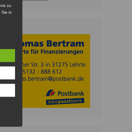
nis zu
 Sie in
Anzeige