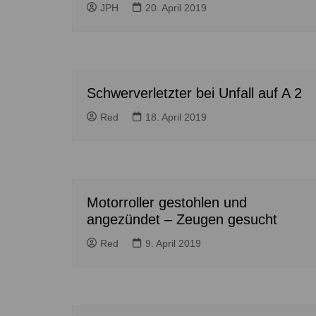
Höver
Lehrte
JPH
20. April 2019
Ilten
Ramhorst
Klein Lobke
Röddensen
Köthenwald
Sievershausen
Schwerverletzter bei Unfall auf A 2
Müllingen
Steinwedel
Red
18. April 2019
Rethmar
Sehnde
Wassel
Wehmingen
Motorroller gestohlen und
Wirringen
angezündet – Zeugen gesucht
Red
9. April 2019