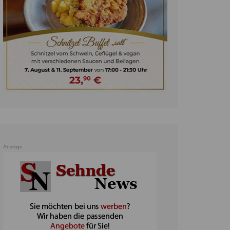
unst
teratur
ennis
heater
ereine
erkehr
orträge
oo
Anzeige