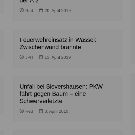
der A 2
Zoll
Reitsport
K
Stadtrat
Red
20. April 2019
Schießen
Li
Überregionale Politik
Tennis/Tischt
T
Verwaltung
Wassersport
V
Wahlen
Feuerwehreinsatz in Wassel:
V
Zwischenwand brannte
V
JPH
13. April 2019
Z
Unfall bei Sievershausen: PKW
fährt gegen Baum – eine
Schwerverletzte
Red
3. April 2019