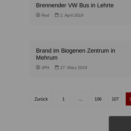
Brennender VW Bus in Lehrte
Red
2. April 2019
Brand im Biogenen Zentrum in
Mehrum
JPH
27. März 2019
Seitennummerierung
Zurück
1
…
106
107
der
Beiträge