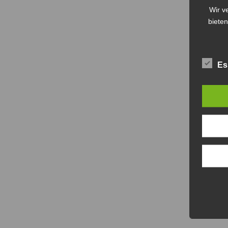
Wir v
bieten
Es