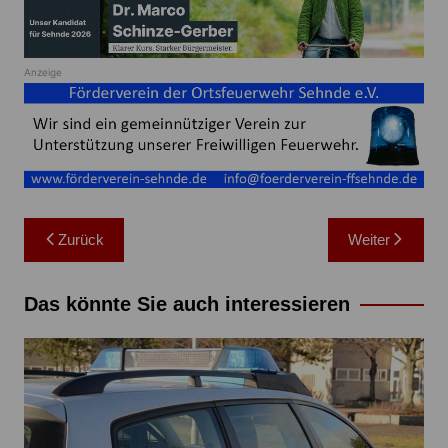
Anzeige
Beitragsnavigation
Zurück
Weiter
Das könnte Sie auch interessieren