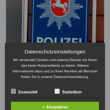
Datenschutzeinstellungen
Wir verwendet Cookies und externe Dienste um Ihnen
das beste Nutzererlebnis zu bieten. Nähere
Die Täter machten offensichtlich keine Beute - Foto:
Informationen dazu und zu Ihren Rechten als Benutzer
JPH
finden Sie in unserer Datenschutzerklärung.
Versuchter Wohnungseinbruch in Ilten
7. August 2026
0
Essenziell
Statistiken
✓ Akzeptieren