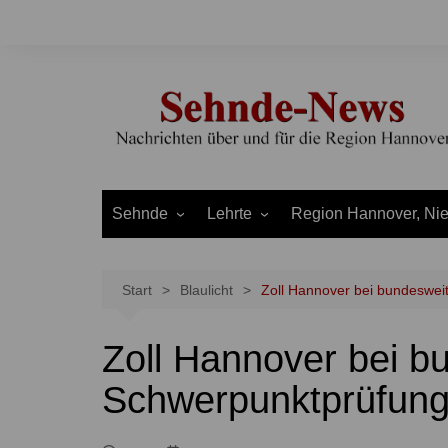
Zum
Inhalt
springen
Sehnde
Lehrte
Region Hannover, Ni
Bilm
Ahlten
Burgdorf
Bolzum
Aligse
Uetze
Start
Blaulicht
Zoll Hannover bei bundeswei
Dolgen
Arpke
Stadt Hannover
Zoll Hannover bei b
Evern
Hämelerwald
LEADER und Bördereg
Gretenberg
Immensen
Land Niedersachsen
Schwerpunktprüfung
Haimar
Kolshorn