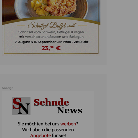
unst
teratur
ennis
heater
ereine
erkehr
orträge
oo
Anzeige