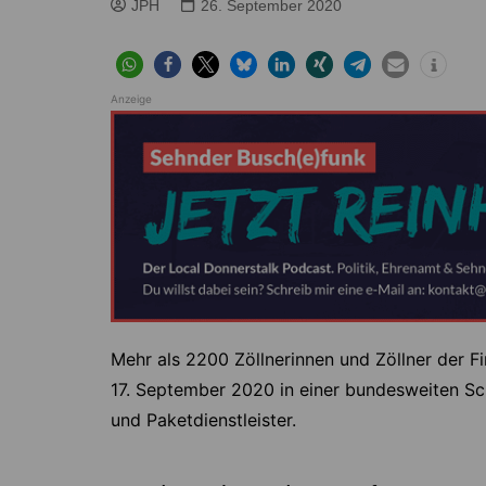
Höver
Lehrte
JPH
26. September 2020
Ilten
Ramhorst
Klein Lobke
Röddensen
Anzeige
Köthenwald
Sievershausen
Müllingen
Steinwedel
Rethmar
Sehnde
Wassel
Wehmingen
Wirringen
Mehr als 2200 Zöllnerinnen und Zöllner der F
17. September 2020 in einer bundesweiten Sc
und Paketdienstleister.