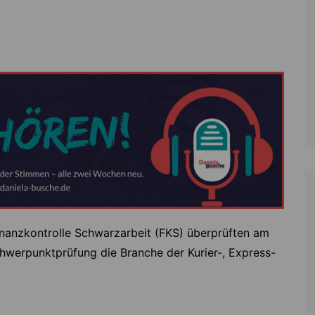
Zoll
Reitsport
K
Stadtrat
Schießen
Li
Überregionale Politik
Tennis/Tischt
T
Verwaltung
Wassersport
V
Wahlen
V
V
Z
inanzkontrolle Schwarzarbeit (FKS) überprüften am
hwerpunktprüfung die Branche der Kurier-, Express-