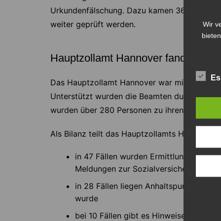
Urkundenfälschung. Dazu kamen 36 Ordnungsw
weiter geprüft werden.
Wir v
bieten
Hauptzollamt Hannover fand 85 Unk
Es
Das Hauptzollamt Hannover war mit insgesamt 
Unterstützt wurden die Beamten durch Kräft
wurden über 280 Personen zu ihren Arbeitsver
Als Bilanz teilt das Hauptzollamts Hannover m
in 47 Fällen wurden Ermittlungen wege
Meldungen zur Sozialversicherung a
in 28 Fällen liegen Anhaltspunkte vor,
wurde
bei 10 Fällen gibt es Hinweise auf un