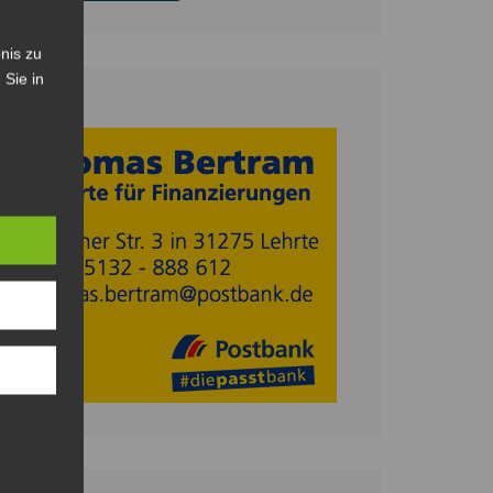
nis zu
 Sie in
Anzeige