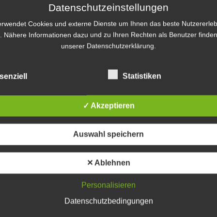
Datenschutzeinstellungen
idrigkeitenverfahren und rund 1600 Fälle, die noch
erwendet Cookies und externe Dienste um Ihnen das beste Nutzererleb
. Nähere Informationen dazu und zu Ihren Rechten als Benutzer finden
unserer Datenschutzerklärung.
larheiten
senziell
Statistiken
84 Einsatzkräften an der Aktion beteiligt.
e der Landespolizei. Im Rahmen der Maßnahme
✓ Akzeptieren
hältnissen befragt.
it:
Auswahl speichern
n unterbliebener oder unrichtig abgegebener
✕ Ablehnen
ufgenommen
 dass der vorgeschriebene Mindestlohn nicht gezahlt
Personalisieren
Datenschutzbedingungen
rechtmäßigen Bezug von Sozialleistungen