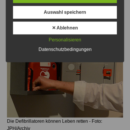
Beitragsnavigation
Zurück
Weiter
Auswahl speichern
Das könnte Sie auch interessieren
✕ Ablehnen
Personalisieren
Datenschutzbedingungen
Die Defibrillatoren können Leben retten - Foto:
JPH/Archiv