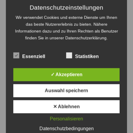
Datenschutzeinstellungen
Anzeige
Wir verwendet Cookies und externe Dienste um Ihnen
das beste Nutzererlebnis zu bieten. Nähere
Informationen dazu und zu Ihren Rechten als Benutzer
finden Sie in unserer Datenschutzerklärung.
Anzeige
Essenziell
Statistiken
✓ Akzeptieren
Auswahl speichern
Beitragsnavigation
Zurück
Weiter
✕ Ablehnen
Das könnte Sie auch interessieren
Personalisieren
Datenschutzbedingungen