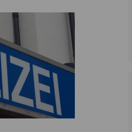
Zoll
Reitsport
K
Stadtrat
Schießen
Li
Überregionale Politik
Tennis/Tischt
T
Verwaltung
Wassersport
V
Wahlen
V
V
Z