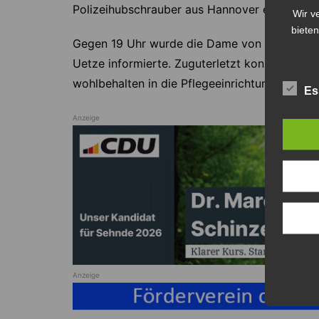
Polizeihubschrauber aus Hannover eingesetzt
Wir v
bieten
Gegen 19 Uhr wurde die Dame von einer Passant
Uetze informierte. Zuguterletzt konnte die F
wohlbehalten in die Pflegeeinrichtung zurüc
Es
Anzeige
Anzeige