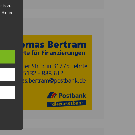
nis zu
 Sie in
Anzeige