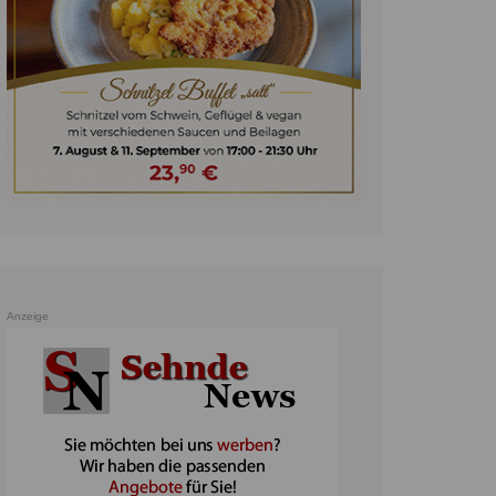
unst
teratur
ennis
heater
ereine
erkehr
orträge
oo
Anzeige