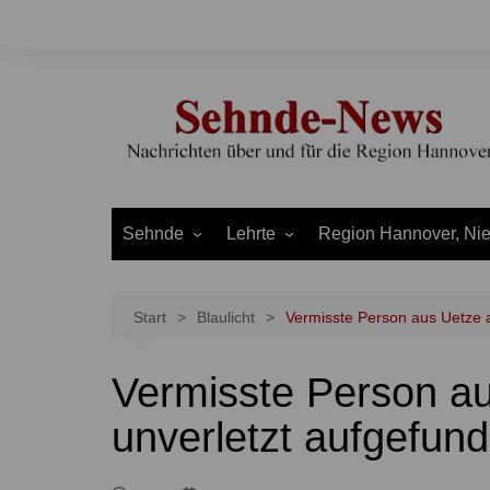
Zum
Inhalt
springen
Sehnde
Lehrte
Region Hannover, Ni
Bilm
Ahlten
Burgdorf
Bolzum
Aligse
Uetze
Start
Blaulicht
Vermisste Person aus Uetze 
Dolgen
Arpke
Stadt Hannover
Vermisste Person a
Evern
Hämelerwald
LEADER und Bördereg
Gretenberg
Immensen
Land Niedersachsen
unverletzt aufgefun
Haimar
Kolshorn