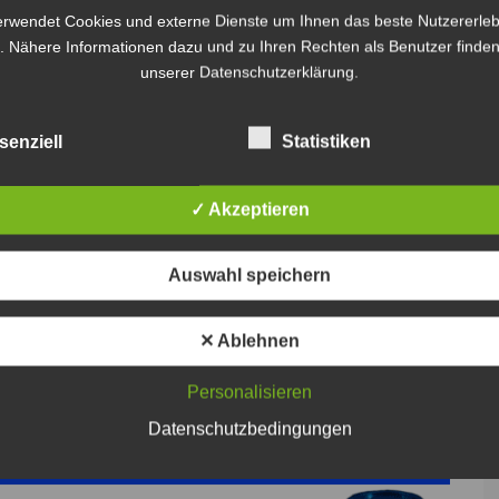
.
erwendet Cookies und externe Dienste um Ihnen das beste Nutzererleb
. Nähere Informationen dazu und zu Ihren Rechten als Benutzer finden
in in Langlingen erkannt, die schließlich die Polizei
unserer Datenschutzerklärung.
rau nach ihrem fast zehn Kilometer langen Fußmarsch
kgebracht werden.
senziell
Statistiken
✓ Akzeptieren
Auswahl speichern
✕ Ablehnen
Personalisieren
Datenschutzbedingungen