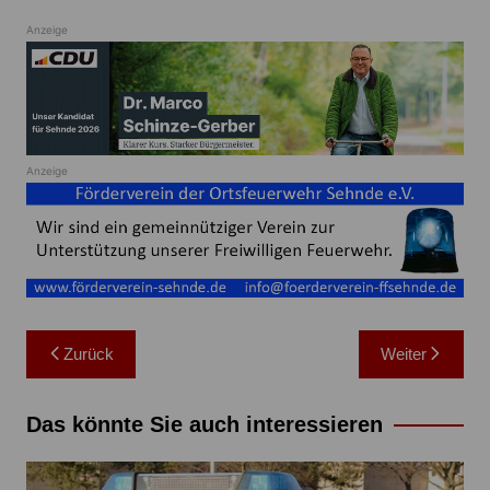
Anzeige
Anzeige
Beitragsnavigation
Zurück
Weiter
Das könnte Sie auch interessieren