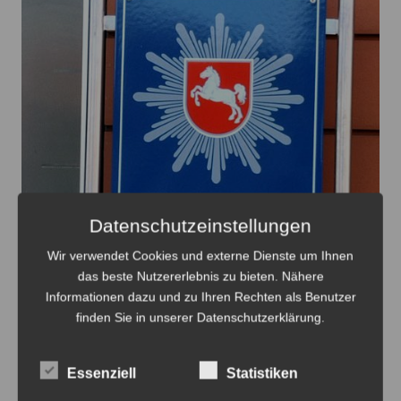
Datenschutzeinstellungen
Wir verwendet Cookies und externe Dienste um Ihnen
das beste Nutzererlebnis zu bieten. Nähere
Informationen dazu und zu Ihren Rechten als Benutzer
Die Täter machten offensichtlich keine Beute - Foto:
finden Sie in unserer Datenschutzerklärung.
JPH
Essenziell
Statistiken
Versuchter Wohnungseinbruch in Ilten