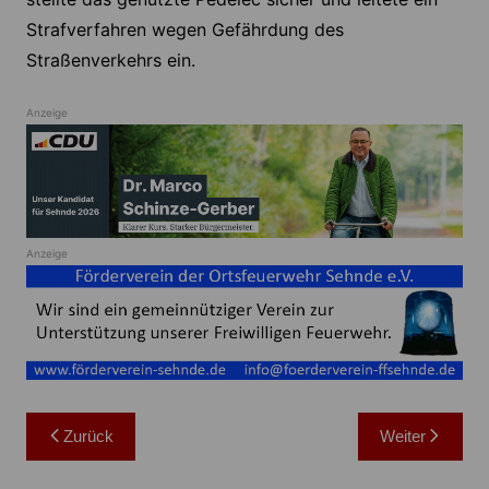
Strafverfahren wegen Gefährdung des
Straßenverkehrs ein.
Anzeige
Anzeige
Beitragsnavigation
Zurück
Weiter