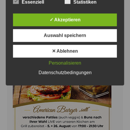
JPH
Essenziell
Statistiken
Versuchter Wohnungseinbruch in Ilten
✓ Akzeptieren
7. August 2026
0
Auswahl speichern
✕ Ablehnen
Personalisieren
Anzeige
Datenschutzbedingungen