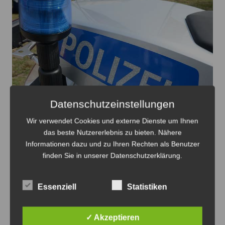
Datenschutzeinstellungen
Mit der Motorrad- und Radstaffel der Polizei wurden die
Wir verwendet Cookies und externe Dienste um Ihnen
Schwerpunktkontrollen vorgenommen - Foto: JPH
das beste Nutzererlebnis zu bieten. Nähere
Informationen dazu und zu Ihren Rechten als Benutzer
Polizeiliche Schwerpunktkontrolle von
finden Sie in unserer Datenschutzerklärung.
Fahrrädern und E-Scootern
10. August 2026
0
Essenziell
Statistiken
✓ Akzeptieren