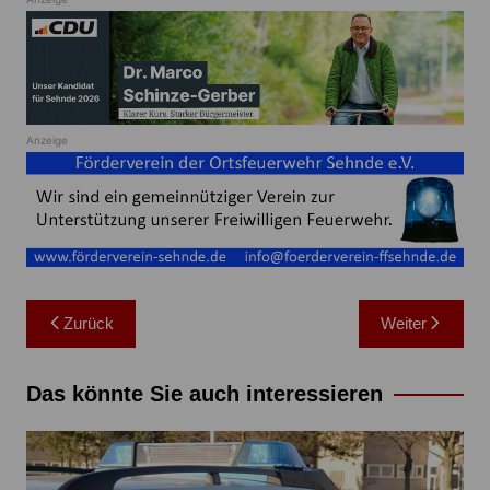
Anzeige
Beitragsnavigation
Zurück
Weiter
Das könnte Sie auch interessieren