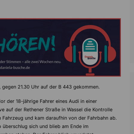
Zoll
Reitsport
K
Stadtrat
Schießen
Li
Überregionale Politik
Tennis/Tischt
T
Verwaltung
Wassersport
V
Wahlen
V
V
Z
1, gegen 21.30 Uhr auf der B 443 gekommen.
lor der 18-jährige Fahrer eines Audi in einer
ve auf der Rethener Straße in Wassel die Kontrolle
n Fahrzeug und kam daraufhin von der Fahrbahn ab.
 überschlug sich und blieb am Ende im