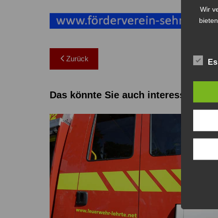
Wir v
bieten
Beitragsnavigation
Zurück
Es
Das könnte Sie auch interessieren