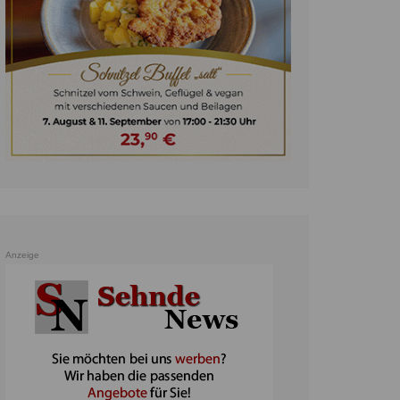
unst
teratur
ennis
heater
ereine
erkehr
orträge
oo
Anzeige