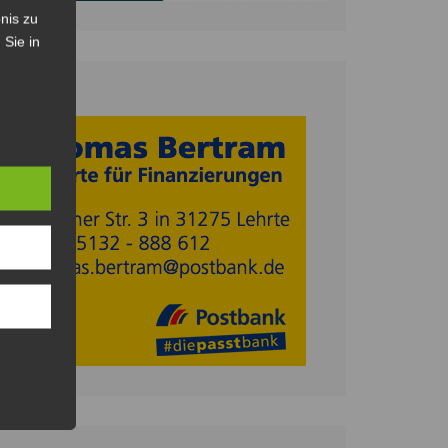
nis zu
 Sie in
Anzeige