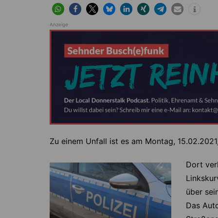
Höver
Lehrte
Ilten
Ramhorst
Anzeige
Klein Lobke
Röddensen
Köthenwald
Sievershausen
Müllingen
Steinwedel
Rethmar
Sehnde
Wassel
Wehmingen
Zu einem Unfall ist es am Montag, 15.02.202
Wirringen
Dort ver
Linkskur
über sei
Das Auto