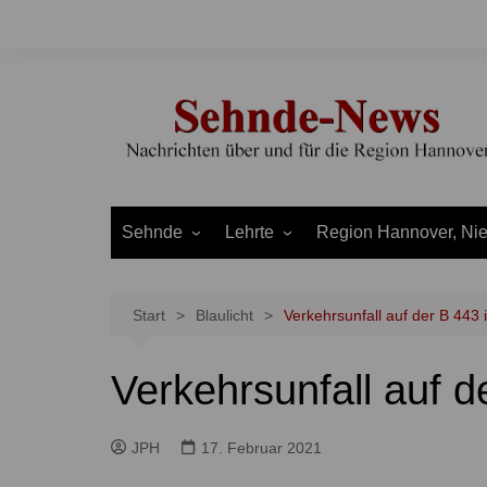
Zum
Inhalt
springen
Sehnde
Lehrte
Region Hannover, Ni
Bilm
Ahlten
Burgdorf
Bolzum
Aligse
Uetze
Start
Blaulicht
Verkehrsunfall auf der B 443 
Dolgen
Arpke
Stadt Hannover
Verkehrsunfall auf d
Evern
Hämelerwald
LEADER und Bördereg
Gretenberg
Immensen
Land Niedersachsen
JPH
17. Februar 2021
Haimar
Kolshorn