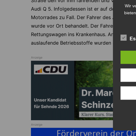
Straße den vor ihm fahrenden und verkehrsbe
Wir v
Audi Q 5. Infolgedessen ist er auf den Wage
bieten
Motorrades zu Fall. Der Fahrer des Audi Q 5
wurde vor Ort behandelt. Der Fahrer des Mot
Rettungswagen ins Krankenhaus. Am Motorrad
Es
auslaufende Betriebsstoffe wurden durch die f
Anzeige
Anzeige