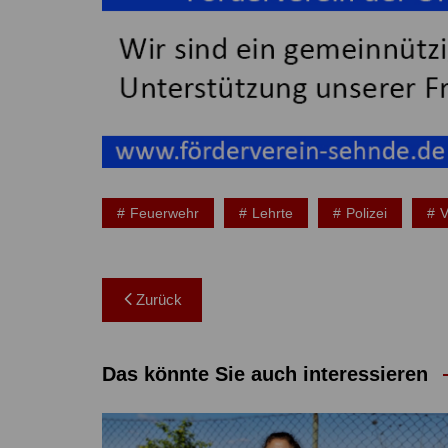
Feuerwehr
Lehrte
Polizei
V
Beitragsnavigation
Zurück
Das könnte Sie auch interessieren