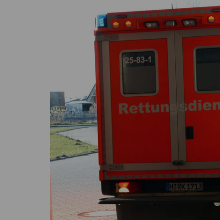
Höver
Lehrte
Ilten
Ramhorst
Klein Lobke
Röddensen
Köthenwald
Sievershausen
Müllingen
Steinwedel
Rethmar
Sehnde
Wassel
Wehmingen
Wirringen