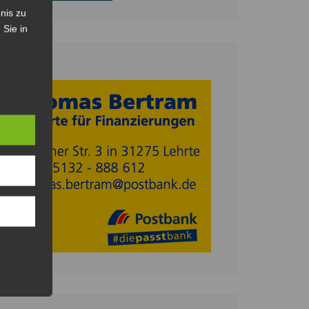
nis zu
 Sie in
Anzeige