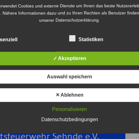
dingt stark bremsenden 25-jährigen Fahrer eines
erwendet Cookies und externe Dienste um Ihnen das beste Nutzererleb
n aufgefahren. Hierdurch kommt der Fahrer des
. Nähere Informationen dazu und zu Ihren Rechten als Benutzer finden
 klagte im Anschluss über Nackenschmerzen und
unserer Datenschutzerklärung.
orrades kam schwer verletzt mit einem
 und am Audi entstand Sachschaden. Unfallbedingt
senziell
Statistiken
reiwillige Feuerwehr Lehrte beseitigt.
✓ Akzeptieren
Auswahl speichern
✕ Ablehnen
Personalisieren
Datenschutzbedingungen