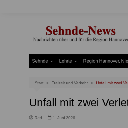
Zum
Inhalt
springen
Sehnde
Lehrte
Region Hannover, Ni
Bilm
Ahlten
Burgdorf
Bolzum
Aligse
Uetze
Start
Freizeit und Verkehr
Unfall mit zwei Ve
Dolgen
Arpke
Stadt Hannover
Unfall mit zwei Verle
Evern
Hämelerwald
LEADER und Bördereg
Gretenberg
Immensen
Land Niedersachsen
Red
1. Juni 2026
Haimar
Kolshorn