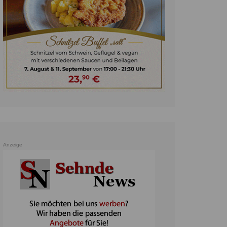
unst
teratur
ennis
heater
ereine
erkehr
orträge
oo
Anzeige