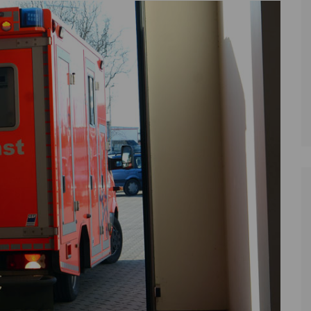
Zoll
Reitsport
K
Stadtrat
Schießen
Li
Überregionale Politik
Tennis/Tischt
T
Verwaltung
Wassersport
V
Wahlen
V
V
Z