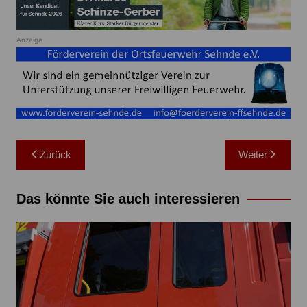
Anzeige
Beitragsnavigation
Zurück
Weiter
Das könnte Sie auch interessieren