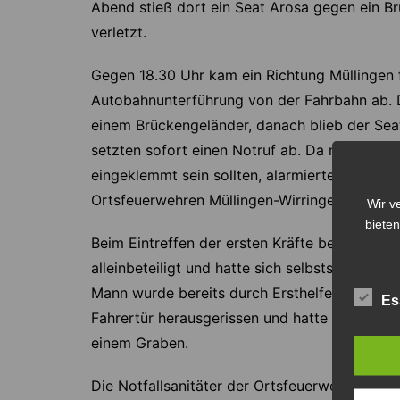
Abend stieß dort ein Seat Arosa gegen ein B
verletzt.
Gegen 18.30 Uhr kam ein Richtung Müllingen 
Autobahnunterführung von der Fahrbahn ab. D
einem Brückengeländer, danach blieb der Sea
setzten sofort einen Notruf ab. Da noch me
eingeklemmt sein sollten, alarmierte die Reg
Ortsfeuerwehren Müllingen-Wirringen, Sehnde
Wir v
bieten
Beim Eintreffen der ersten Kräfte bestätigte 
alleinbeteiligt und hatte sich selbstständig
Mann wurde bereits durch Ersthelfer betreut
Es
Fahrertür herausgerissen und hatte sich mit d
einem Graben.
Die Notfallsanitäter der Ortsfeuerwehr Müll