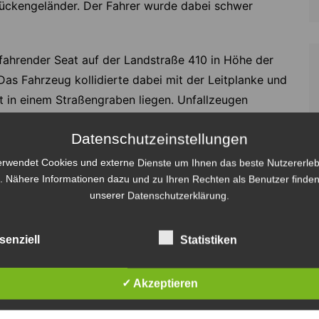
rückengeländer. Der Fahrer wurde dabei schwer
fahrender Seat auf der Landstraße 410 in Höhe der
as Fahrzeug kollidierte dabei mit der Leitplanke und
t in einem Straßengraben liegen. Unfallzeugen
hrere Personen in dem verunglückten Wagen
Datenschutzeinstellungen
ionsleitstelle Hannover umgehend die
 und Wassel sowie den Rettungsdienst.
erwendet Cookies und externe Dienste um Ihnen das beste Nutzererleb
. Nähere Informationen dazu und zu Ihren Rechten als Benutzer finden
sich die Angaben nur teilweise. Der Fahrer war
unserer Datenschutzerklärung.
 aus dem Fahrzeug befreien können. Der ansprechbare
. Infolge des heftigen Zusammenstoßes war die
senziell
Statistiken
em Brückengeländer verdreht. Der Seat lag seitlich in
✓ Akzeptieren
ingen-Wirringen versorgten den Mann zunächst bis zum