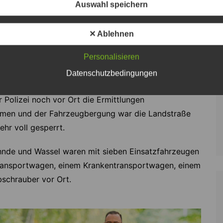
Auswahl speichern
nd wurde der Verletzte mit einem Rettungswagen
enhaus transportiert.
✕ Ablehnen
te die Feuerwehr die Straße ab und leuchtete die
Personalisieren
ubschraubers „Christoph Niedersachsen“ aus. Durch
is zum Eintreffen des Abschleppdienst nicht
Datenschutzbedingungen
lten daher den Brandschutz sicher. Zur
r Polizei noch vor Ort die Ermittlungen
en und der Fahrzeugbergung war die Landstraße
hr voll gesperrt.
hnde und Wassel waren mit sieben Einsatzfahrzeugen
transportwagen, einem Krankentransportwagen, einem
schrauber vor Ort.