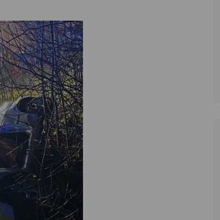
Zoll
Reitsport
K
Stadtrat
Schießen
Li
Überregionale Politik
Tennis/Tischt
T
Verwaltung
Wassersport
V
Wahlen
V
V
Z