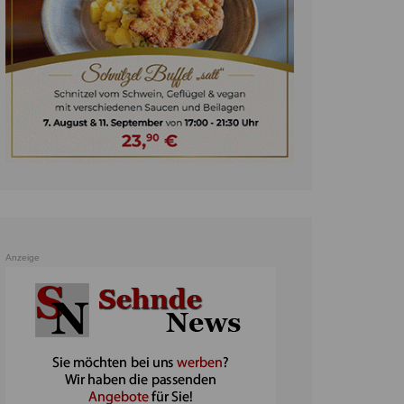
unst
teratur
ennis
heater
ereine
erkehr
orträge
oo
Anzeige