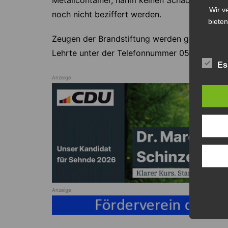
Metallcontainer, nahm keinen Schaden. Die g
Wir v
noch nicht beziffert werden.
bieten
Zeugen der Brandstiftung werden gebeten, si
Lehrte unter der Telefonnummer 05132/82 71 
Es
Anzeige
Anzeige