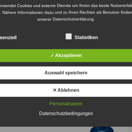
enaue Schadenshöhe kann derzeit von der Polizei
erwendet Cookies und externe Dienste um Ihnen das beste Nutzererleb
. Nähere Informationen dazu und zu Ihren Rechten als Benutzer finden
unserer Datenschutzerklärung.
ch bei Hinweisen mit dem Polizeikommissariat in
15 in Verbindung zu setzen.
senziell
Statistiken
✓ Akzeptieren
Auswahl speichern
✕ Ablehnen
Personalisieren
Datenschutzbedingungen