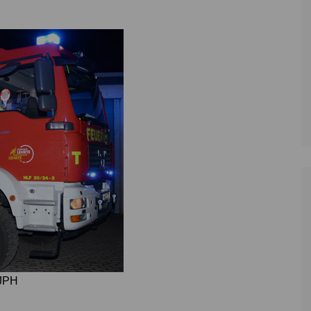
Zoll
Reitsport
K
Stadtrat
Schießen
Li
Überregionale Politik
Tennis/Tischt
T
Verwaltung
Wassersport
V
Wahlen
V
V
Z
 JPH