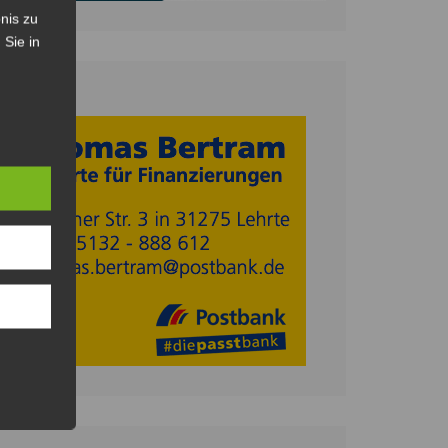
nis zu
 Sie in
Anzeige