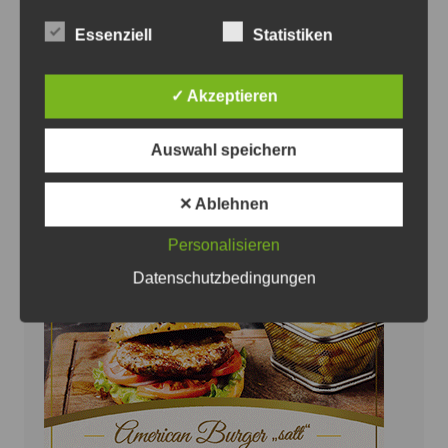
Essenziell
Statistiken
Die Täter machten offensichtlich keine Beute - Foto:
JPH
✓ Akzeptieren
Versuchter Wohnungseinbruch in Ilten
7. August 2026
0
Auswahl speichern
✕ Ablehnen
Personalisieren
Anzeige
Datenschutzbedingungen