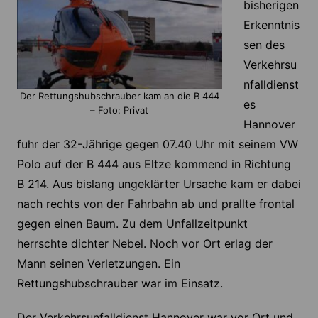
bisherigen
Erkenntnis
sen des
Verkehrsu
nfalldienst
Der Rettungshubschrauber kam an die B 444
es
– Foto: Privat
Hannover
fuhr der 32-Jährige gegen 07.40 Uhr mit seinem VW
Polo auf der B 444 aus Eltze kommend in Richtung
B 214. Aus bislang ungeklärter Ursache kam er dabei
nach rechts von der Fahrbahn ab und prallte frontal
gegen einen Baum. Zu dem Unfallzeitpunkt
herrschte dichter Nebel. Noch vor Ort erlag der
Mann seinen Verletzungen. Ein
Rettungshubschrauber war im Einsatz.
Der Verkehrsunfalldienst Hannover war vor Ort und