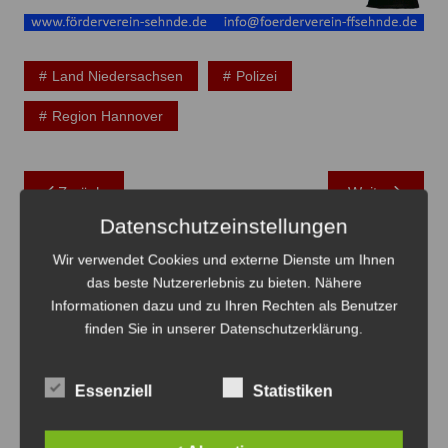
Land Niedersachsen
Polizei
Region Hannover
Beitragsnavigation
Zurück
Weiter
Datenschutzeinstellungen
Das könnte Sie auch interessieren
Wir verwendet Cookies und externe Dienste um Ihnen
das beste Nutzererlebnis zu bieten. Nähere
Informationen dazu und zu Ihren Rechten als Benutzer
finden Sie in unserer Datenschutzerklärung.
Essenziell
Statistiken