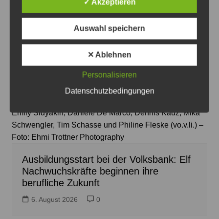
✓ Akzeptieren
Auswahl speichern
Elf junge Menschen haben ihre Ausbildung bei der
Volksbank begonnen. Gemeinsam mit den
✕ Ablehnen
Ausbildungsleiterinnen Philine Fleske und Janna Lou
Personalisieren
Marx starten sie in ihre berufliche Zukunft: Janna Lou
Marx, Louis Schiwe, Theo Türk, Eric Schimmel, Mika
Datenschutzbedingungen
Poldafit und Efe Alkan (hi.v.li.) und Juliette Huliczka,
Emily Sidyakin, Daniele De Marco, Dennis Kauz, Mika
Schwengler, Tim Schasse und Philine Fleske (vo.v.li.) –
Foto: Ehmi Trottner Photography
Ausbildungsstart bei der Volksbank: Elf
Nachwuchskräfte beginnen ihre
berufliche Zukunft
6. August 2026
0