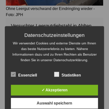
Ohne Leergut verschwand der Eindringling wieder -
Foto: JPH
Versuchter Leergutdiebstahl in Ahlten
7. August 2026
0
Datenschutzeinstellungen
Wir verwendet Cookies und externe Dienste um Ihnen
das beste Nutzererlebnis zu bieten. Nähere
Informationen dazu und zu Ihren Rechten als Benutzer
finden Sie in unserer Datenschutzerklärung.
Essenziell
Statistiken
✓ Akzeptieren
Auswahl speichern