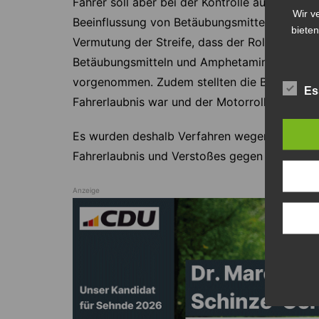
Fahrer soll aber bei der Kontrolle auch Ausfa
Wir v
Beeinflussung von Betäubungsmitteln hindeut
bieten
Vermutung der Streife, dass der Rollerfahrer
Betäubungsmitteln und Amphetamin stand. Da
vorgenommen. Zudem stellten die Beamten fes
Es
Fahrerlaubnis war und der Motorroller nicht 
Es wurden deshalb Verfahren wegen Fahrens u
Fahrerlaubnis und Verstoßes gegen das Pflicht
Anzeige