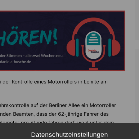
i der Kontrolle eines Motorrollers in Lehrte am
skontrolle auf der Berliner Allee ein Motorroller
enden Beamten, dass der 62-jährige Fahrer des
lometer pro Stunde fahren darf, wohl unter dem
st ergab den Beamten zufolge dann 0,14 Promille. Der
Datenschutzeinstellungen