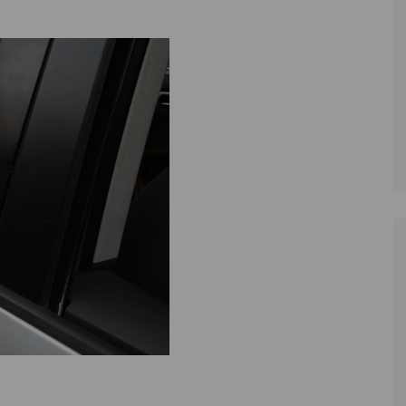
Zoll
Reitsport
K
Stadtrat
Schießen
Li
Überregionale Politik
Tennis/Tischt
T
Verwaltung
Wassersport
V
Wahlen
V
V
Z