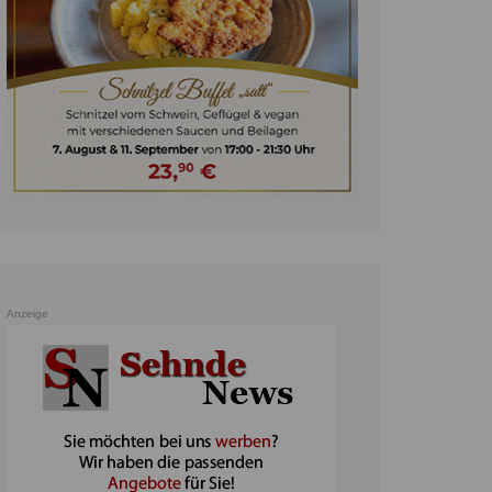
unst
teratur
ennis
heater
ereine
erkehr
orträge
oo
Anzeige