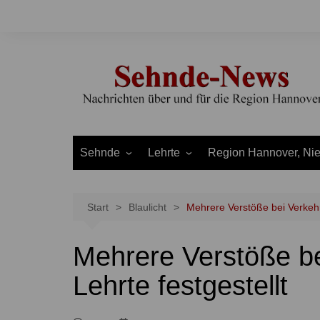
Zum
Inhalt
springen
Sehnde
Lehrte
Region Hannover, Ni
Bilm
Ahlten
Burgdorf
Bolzum
Aligse
Uetze
Start
Blaulicht
Mehrere Verstöße bei Verkehrs
Dolgen
Arpke
Stadt Hannover
Mehrere Verstöße be
Evern
Hämelerwald
LEADER und Bördereg
Gretenberg
Immensen
Land Niedersachsen
Lehrte festgestellt
Haimar
Kolshorn