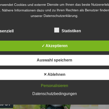
llerscheinungen gezeigt haben, die auf eine mögliche
erwendet Cookies und externe Dienste um Ihnen das beste Nutzererleb
eten. Ein vorgenommener Test bestätigte die
. Nähere Informationen dazu und zu Ihren Rechten als Benutzer finden
 unter dem Einfluss von THC-haltigen
unserer Datenschutzerklärung.
raufhin wurde eine Blutentnahme angeordnet und
t, dass der Mann nicht im Besitz der nötigen
senziell
Statistiken
über den erforderlichen Versicherungsschutz verfügte.
✓ Akzeptieren
nter Einfluss von Betäubungsmitteln, Fahrens ohne
versicherungsgesetz durch die Polizei eingeleitet.
Auswahl speichern
✕ Ablehnen
Personalisieren
Datenschutzbedingungen