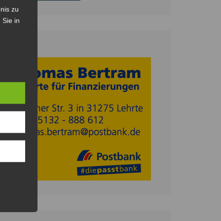
nis zu
 Sie in
Anzeige