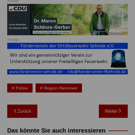
Anzeige
Anzeige
Polizei
Region Hannover
Beitragsnavigation
Zurück
Weiter
Das könnte Sie auch interessieren