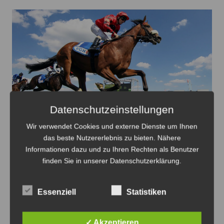
Datenschutzeinstellungen
Spannende Rennen und tolles Rahmenprogramm
Wir verwendet Cookies und externe Dienste um Ihnen
erwarten die Besucher des VGH Renntages auf der
das beste Nutzererlebnis zu bieten. Nähere
Neuen Bult - Foto: Hannoverscher Rennverein
Informationen dazu und zu Ihren Rechten als Benutzer
finden Sie in unserer Datenschutzerklärung.
Spitzensport und großes
Familienprogramm auf der
Essenziell
Statistiken
Galopprennbahn Neuen Bult am
Sonntag
✓ Akzeptieren
7. August 2026
0