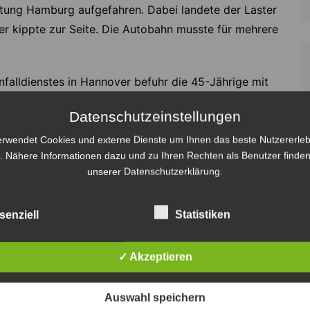
htung Hamburg aufgefahren. Dabei landete der Laster
er kippte zur Seite. Die Autobahn musste für mehrere
falldienstes in Hannover befuhr die 45-Jährige mit
 die A 7 in Fahrtrichtung Hamburg. Auf Höhe der
Datenschutzeinstellungen
kipper auf der mittleren Fahrbahn auf, weil sie lasut
und abgelenkt war. Durch den Aufprall schleuderte
erwendet Cookies und externe Dienste um Ihnen das beste Nutzererleb
. Nähere Informationen dazu und zu Ihren Rechten als Benutzer finden
über alle drei Fahrstreifen und landete zum Schluss
unserer Datenschutzerklärung.
 Transporter der 45-Jährigen kippte durch den
 noch mehrere Meter über die Fahrbahn.
senziell
Statistiken
 Seiten
✓ Akzeptieren
agenfahrer mit seiner Zugmaschine herumliegende
Auswahl speichern
Fahrzeug. Ein 34-jähriger BMW-Fahrer wich dem über