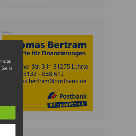
Anzeige
nis zu
 Sie in