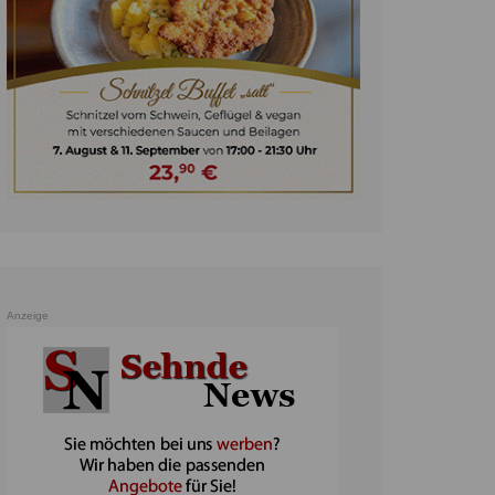
unst
teratur
ennis
heater
ereine
erkehr
orträge
oo
Anzeige