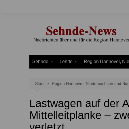
Zum
Inhalt
springen
Sehnde
Lehrte
Region Hannover, Ni
Bilm
Ahlten
Burgdorf
Bolzum
Aligse
Uetze
Start
Region Hannover, Niedersachsen und Bu
Dolgen
Arpke
Stadt Hannover
Lastwagen auf der A 
Evern
Hämelerwald
LEADER und Bördereg
Gretenberg
Immensen
Land Niedersachsen
Mittelleitplanke – zw
Haimar
Kolshorn
verletzt