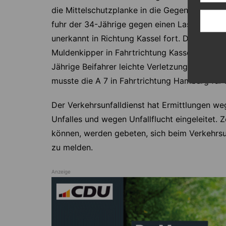
die Mittelschutzplanke in die Gegenfahrbah
fuhr der 34-Jährige gegen einen Laster. Der L
unerkannt in Richtung Kassel fort. Desweiter
Muldenkipper in Fahrtrichtung Kassel. Durch d
Jährige Beifahrer leichte Verletzungen. Für
musste die A 7 in Fahrtrichtung Hamburg für 
Der Verkehrsunfalldienst hat Ermittlungen weg
Unfalles und wegen Unfallflucht eingeleitet.
können, werden gebeten, sich beim Verkehrsu
zu melden.
Anzeige