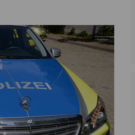
Zoll
Reitsport
K
Stadtrat
Schießen
Li
Überregionale Politik
Tennis/Tischt
T
Verwaltung
Wassersport
V
Wahlen
V
V
Z