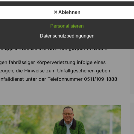
n ragenden Muldenlaster aus. Beim Ausweichmanöver
✕ Ablehnen
astwagenfahrer setzte allerdings seine Fahrt
en touchierte ein 71-Jähriger mit seinem BMW den
Personalisieren
iesen Unfall erlitten seine 45-Jährige und sein 67-
Datenschutzbedingungen
 die Rettungsmaßnahmen und die Unfallaufnahme
knapp eineinhalb Stunden voll gesperrt werden.
en fahrlässiger Körperverletzung infolge eines
 Zeugen, die Hinweise zum Unfallgeschehen geben
nfalldienst unter der Telefonnummer 0511/109-1888