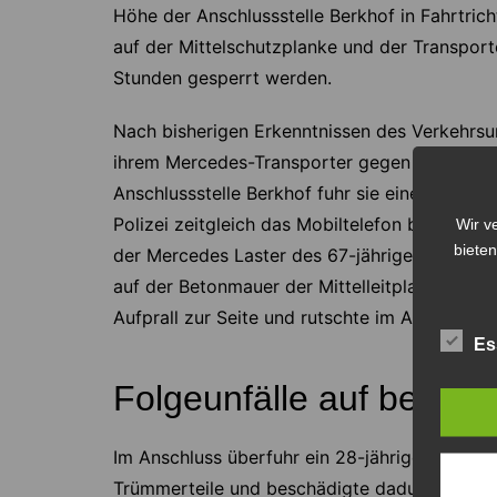
Höhe der Anschlussstelle Berkhof in Fahrtric
auf der Mittelschutzplanke und der Transport
Stunden gesperrt werden.
Nach bisherigen Erkenntnissen des Verkehrsun
ihrem Mercedes-Transporter gegen 22.40 Uhr
Anschlussstelle Berkhof fuhr sie einem Mulden
Polizei zeitgleich das Mobiltelefon bediente 
Wir v
bieten
der Mercedes Laster des 67-jährigen Fahrers 
auf der Betonmauer der Mittelleitplanke. Der
Aufprall zur Seite und rutschte im Anschluss
Es
Folgeunfälle auf beiden
Im Anschluss überfuhr ein 28-jähriger Lastw
Trümmerteile und beschädigte dadurch sein 