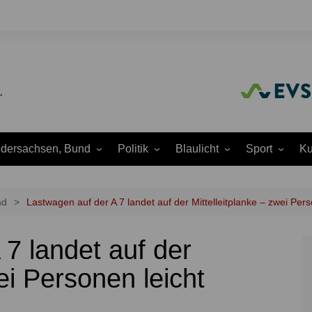
edersachsen, Bund
Politik
Blaulicht
Sport
Ku
Amtliche
Feuerwehr
Baseball
A
Bekanntmachungen
Justiz
Fußball
A
nd
Lastwagen auf der A 7 landet auf der Mittelleitplanke – zwei Perso
Ausschüsse
Polizei
Handball
J
Europapolitik
7 landet auf der
ion
Rettungsdienst
Laufen
K
Ortsrat
THW
Leichtathletik
K
ei Personen leicht
Parteien
Wasserrettung
Motorsport
K
Region Hannover