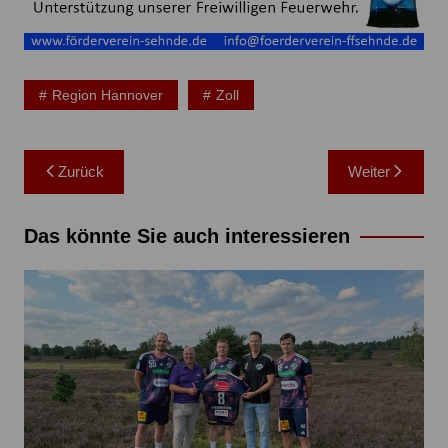
Region Hannover
Zoll
Beitragsnavigation
Zurück
Weiter
Das könnte Sie auch interessieren