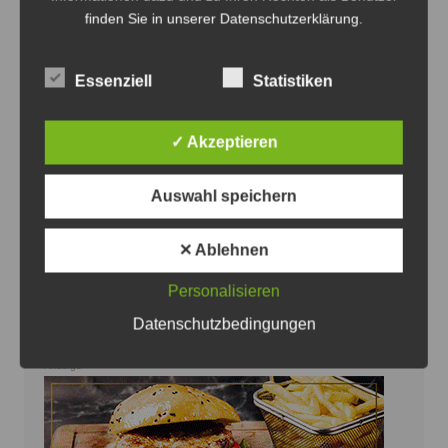
finden Sie in unserer Datenschutzerklärung.
Essenziell
Statistiken
Die Defibrillatoren können Leben retten - Foto:
JPH/Archiv
✓ Akzeptieren
Volksbank eG verlost VRhilft-
Defibrillatoren an Vereine
Auswahl speichern
8. August 2026
0
✕ Ablehnen
Personalisieren
Datenschutzbedingungen
Anzeige