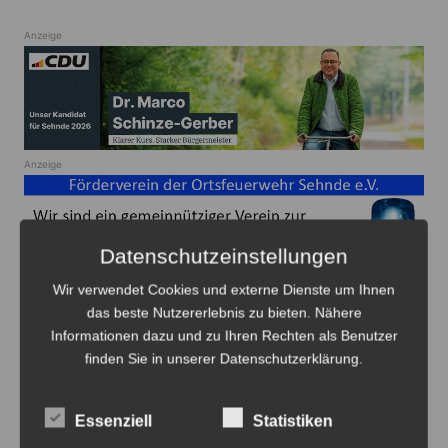
Anzeige
Anzeige
Datenschutzeinstellungen
Wir verwendet Cookies und externe Dienste um Ihnen
das beste Nutzererlebnis zu bieten. Nähere
Beitragsnavigation
Zurück
Weiter
Informationen dazu und zu Ihren Rechten als Benutzer
finden Sie in unserer Datenschutzerklärung.
Das könnte Sie auch interessieren
Essenziell
Statistiken