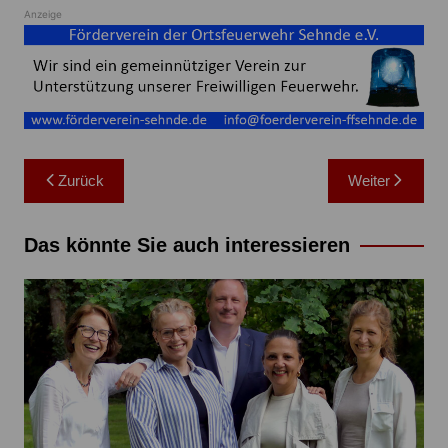
Anzeige
Beitragsnavigation
Zurück
Weiter
Das könnte Sie auch interessieren