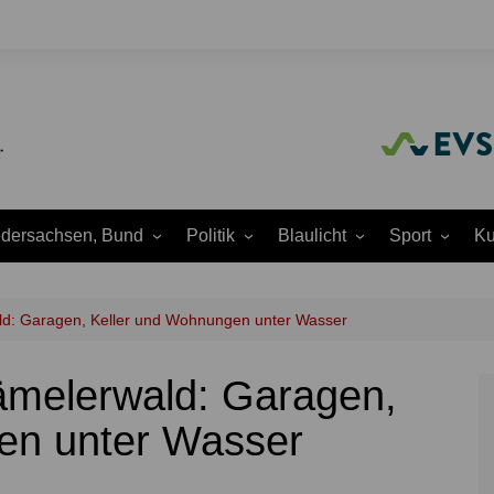
edersachsen, Bund
Politik
Blaulicht
Sport
Ku
Amtliche
Feuerwehr
Baseball
A
Bekanntmachungen
Justiz
Fußball
A
wald: Garagen, Keller und Wohnungen unter Wasser
Ausschüsse
Polizei
Handball
J
Europapolitik
 Hämelerwald: Garagen,
ion
Rettungsdienst
Laufen
K
Ortsrat
THW
Leichtathletik
K
en unter Wasser
Parteien
Wasserrettung
Motorsport
K
Region Hannover