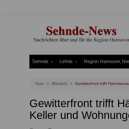
Zum
Inhalt
springen
Sehnde
Lehrte
Region Hannover, Ni
Bilm
Ahlten
Burgdorf
Bolzum
Aligse
Uetze
Start
Blaulicht
Gewitterfront trifft Hämeler
Dolgen
Arpke
Stadt Hannover
Gewitterfront trifft
Evern
Hämelerwald
LEADER und Bördereg
Gretenberg
Immensen
Land Niedersachsen
Keller und Wohnung
Haimar
Kolshorn