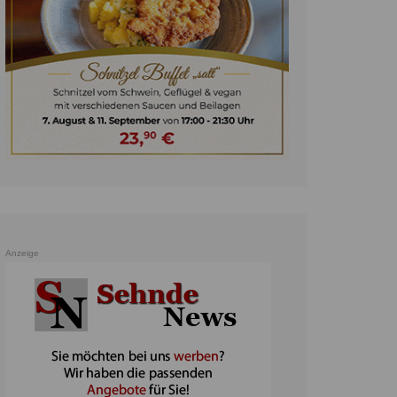
unst
teratur
ennis
heater
ereine
erkehr
orträge
oo
Anzeige