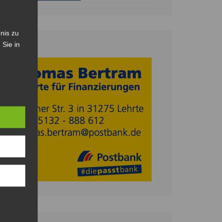
nis zu
 Sie in
Anzeige