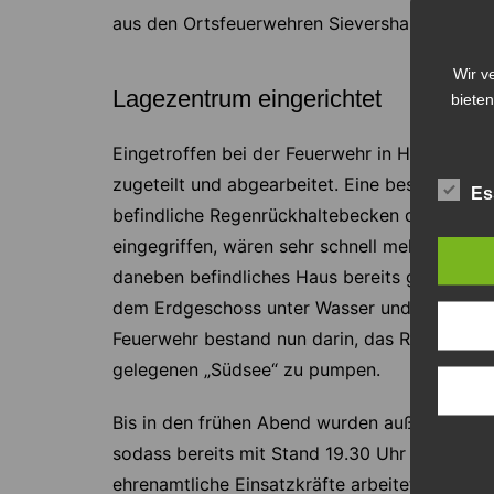
aus den Ortsfeuerwehren Sievershausen und A
Wir v
Lagezentrum eingerichtet
bieten
Eingetroffen bei der Feuerwehr in Hämelerwa
zugeteilt und abgearbeitet. Eine besondere La
Es
befindliche Regenrückhaltebecken drohte über
eingegriffen, wären sehr schnell mehrere umli
daneben befindliches Haus bereits getroffen:
dem Erdgeschoss unter Wasser und wurden in
Feuerwehr bestand nun darin, das Regenwasse
gelegenen „Südsee“ zu pumpen.
Bis in den frühen Abend wurden außerdem meh
sodass bereits mit Stand 19.30 Uhr 27 erledig
ehrenamtliche Einsatzkräfte arbeiteten mit ru