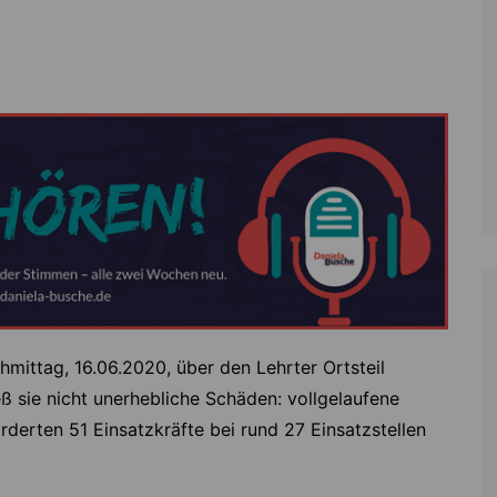
Zoll
Reitsport
K
Stadtrat
Schießen
Li
Überregionale Politik
Tennis/Tischt
T
Verwaltung
Wassersport
V
Wahlen
V
V
Z
hmittag, 16.06.2020, über den Lehrter Ortsteil
 sie nicht unerhebliche Schäden: vollgelaufene
derten 51 Einsatzkräfte bei rund 27 Einsatzstellen