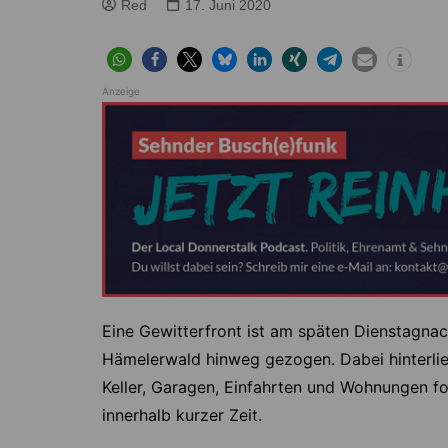
Höver
Lehrte
Red
17. Juni 2020
Ilten
Ramhorst
Klein Lobke
Röddensen
Anzeige
Köthenwald
Sievershausen
Müllingen
Steinwedel
Rethmar
Sehnde
Wassel
Wehmingen
Wirringen
Eine Gewitterfront ist am späten Dienstagnac
Hämelerwald hinweg gezogen. Dabei hinterließ
Keller, Garagen, Einfahrten und Wohnungen for
innerhalb kurzer Zeit.