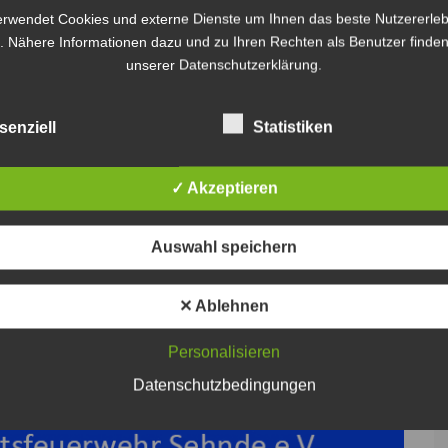
erwendet Cookies und externe Dienste um Ihnen das beste Nutzererleb
arbeiten voll gesperrt, es kam zu erheblichen
. Nähere Informationen dazu und zu Ihren Rechten als Benutzer finden
ungen der Polizei ist ein Gesamtschaden von 30 000
unserer Datenschutzerklärung.
 Verkehrsunfalldienstes dringend Zeugen, die
igen auf dem Südschnellweg beobachtet haben. Sie
senziell
Statistiken
er 0511/109-1888 zu melden.
✓ Akzeptieren
Auswahl speichern
✕ Ablehnen
Personalisieren
Datenschutzbedingungen