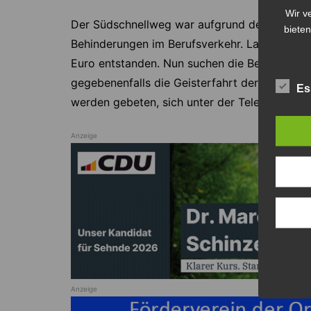
Wir v
Der Südschnellweg war aufgrund der Bergungs
bieten
Behinderungen im Berufsverkehr. Laut Schätz
Euro entstanden. Nun suchen die Beamten des
gegebenenfalls die Geisterfahrt der 27-Jähr
Es
werden gebeten, sich unter der Telefonnumm
Anzeige
Anzeige