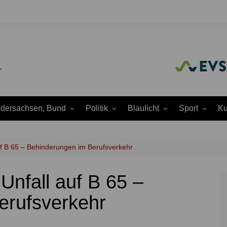
edersachsen, Bund
Politik
Blaulicht
Sport
Ku
Amtliche
Feuerwehr
Baseball
A
Bekanntmachungen
Justiz
Fußball
A
auf B 65 – Behinderungen im Berufsverkehr
Ausschüsse
Polizei
Handball
J
Europapolitik
 Unfall auf B 65 –
ion
Rettungsdienst
Laufen
K
Ortsrat
THW
Leichtathletik
K
erufsverkehr
Parteien
Wasserrettung
Motorsport
K
Region Hannover