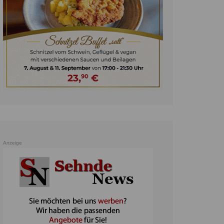
unst
teratur
ennis
heater
ereine
erkehr
orträge
oo
Anzeige