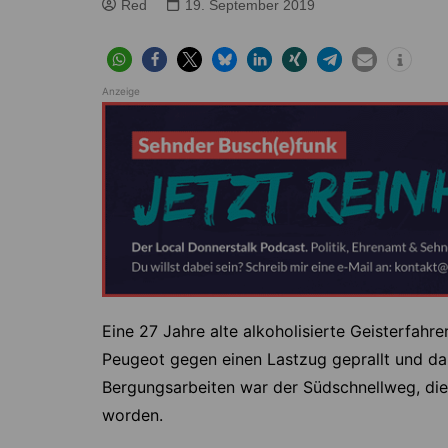
Höver
Lehrte
Red
19. September 2019
Ilten
Ramhorst
Klein Lobke
Röddensen
Anzeige
Köthenwald
Sievershausen
Müllingen
Steinwedel
Rethmar
Sehnde
Wassel
Wehmingen
Wirringen
Eine 27 Jahre alte alkoholisierte Geisterfahr
Peugeot gegen einen Lastzug geprallt und dab
Bergungsarbeiten war der Südschnellweg, die 
worden.