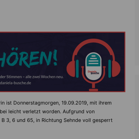
Zoll
Reitsport
K
Stadtrat
Schießen
Li
Überregionale Politik
Tennis/Tischt
T
Verwaltung
Wassersport
V
Wahlen
V
V
Z
erin ist Donnerstagmorgen, 19.09.2019, mit ihrem
ei leicht verletzt worden. Aufgrund von
B 3, 6 und 65, in Richtung Sehnde voll gesperrt