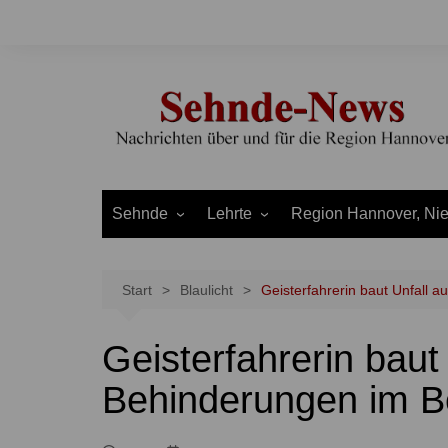
Zum
Inhalt
springen
Sehnde
Lehrte
Region Hannover, Ni
Bilm
Ahlten
Burgdorf
Bolzum
Aligse
Uetze
Start
Blaulicht
Geisterfahrerin baut Unfall 
Dolgen
Arpke
Stadt Hannover
Geisterfahrerin baut
Evern
Hämelerwald
LEADER und Bördereg
Gretenberg
Immensen
Land Niedersachsen
Behinderungen im B
Haimar
Kolshorn