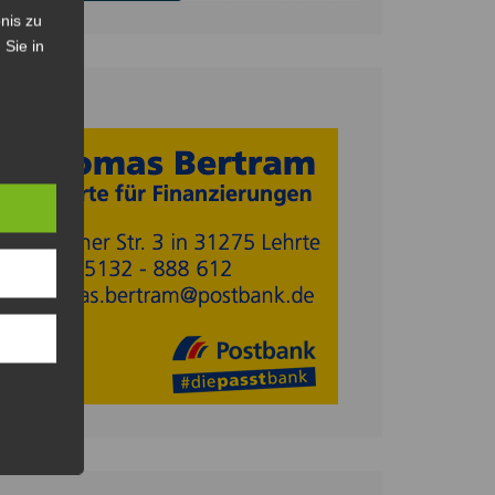
nis zu
 Sie in
Anzeige