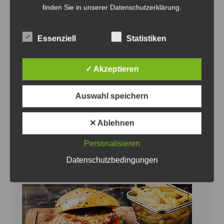
finden Sie in unserer Datenschutzerklärung.
Essenziell
Statistiken
Die Täter machten offensichtlich keine Beute - Foto:
✓ Akzeptieren
JPH
Versuchter Wohnungseinbruch in Ilten
Auswahl speichern
7. August 2026
0
✕ Ablehnen
Personalisieren
Datenschutzbedingungen
Anzeige