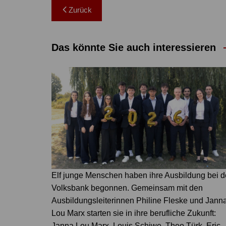
Beitragsnavigation
Zurück
Das könnte Sie auch interessieren
Elf junge Menschen haben ihre Ausbildung bei d
Volksbank begonnen. Gemeinsam mit den
Ausbildungsleiterinnen Philine Fleske und Jann
Lou Marx starten sie in ihre berufliche Zukunft:
Janna Lou Marx, Louis Schiwe, Theo Türk, Eric