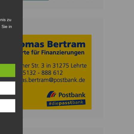
nis zu
 Sie in
Anzeige