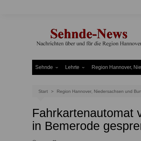
Zum
Inhalt
springen
Sehnde
Lehrte
Region Hannover, Ni
Bilm
Ahlten
Burgdorf
Bolzum
Aligse
Uetze
Start
Region Hannover, Niedersachsen und Bu
Dolgen
Arpke
Stadt Hannover
Fahrkartenautomat 
Evern
Hämelerwald
LEADER und Bördereg
Gretenberg
Immensen
Land Niedersachsen
in Bemerode gespre
Haimar
Kolshorn