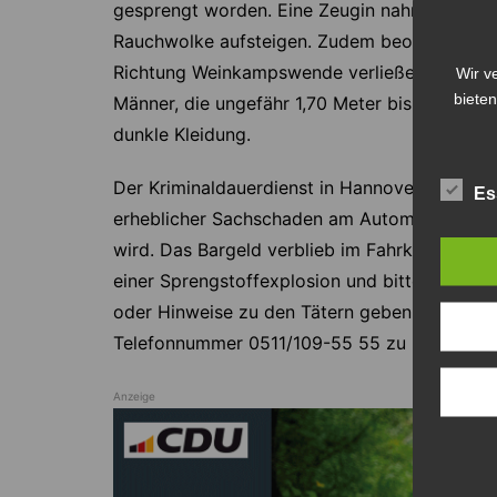
gesprengt worden. Eine Zeugin nahm Vibratio
Rauchwolke aufsteigen. Zudem beobachtete sie
Richtung Weinkampswende verließen. Dabei ha
Wir v
bieten
Männer, die ungefähr 1,70 Meter bis 1,75 Mete
dunkle Kleidung.
Der Kriminaldauerdienst in Hannover sperrte 
Es
erheblicher Sachschaden am Automaten, der v
wird. Das Bargeld verblieb im Fahrkartenauto
einer Sprengstoffexplosion und bittet weite
oder Hinweise zu den Tätern geben können, s
Telefonnummer 0511/109-55 55 zu melden.
Anzeige