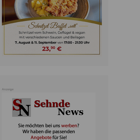
unst
teratur
ennis
heater
ereine
erkehr
orträge
oo
Anzeige