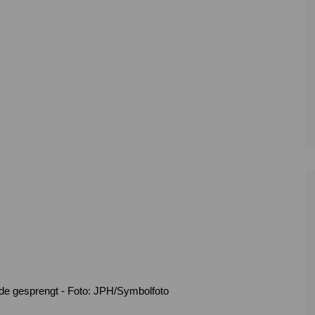
Zoll
Reitsport
K
Stadtrat
Schießen
Li
Überregionale Politik
Tennis/Tischt
T
Verwaltung
Wassersport
V
Wahlen
V
V
Z
de gesprengt - Foto: JPH/Symbolfoto