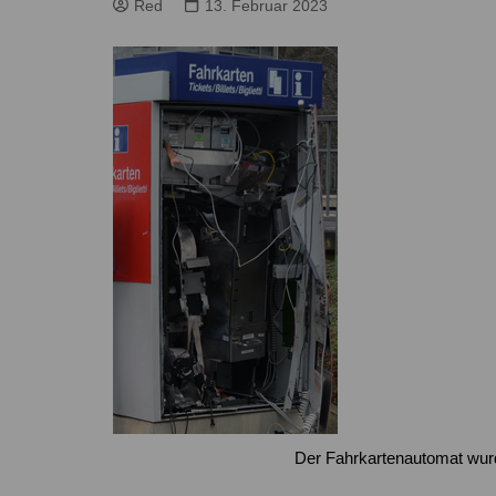
Höver
Lehrte
Red
13. Februar 2023
Ilten
Ramhorst
Klein Lobke
Röddensen
Köthenwald
Sievershausen
Müllingen
Steinwedel
Rethmar
Sehnde
Wassel
Wehmingen
Wirringen
Der Fahrkartenautomat wur