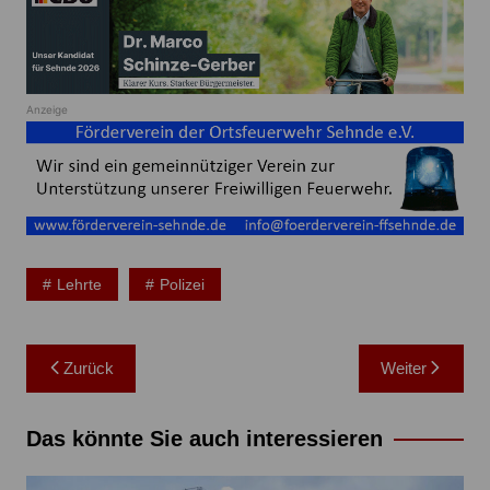
Anzeige
Lehrte
Polizei
Beitragsnavigation
Zurück
Weiter
Das könnte Sie auch interessieren