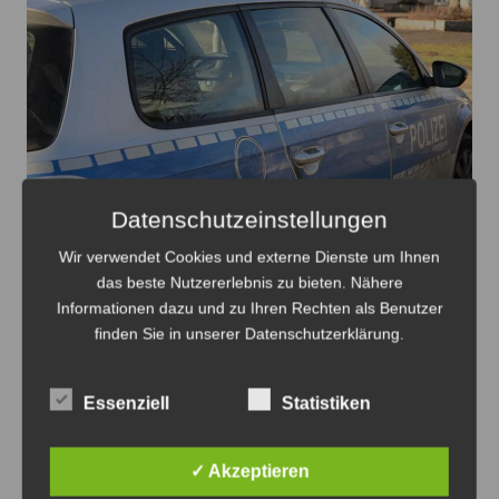
Datenschutzeinstellungen
Der Flüchtige verlor einen Schuh und verletzte sich im
Wir verwendet Cookies und externe Dienste um Ihnen
Dornenbusch - Foto: JPH
das beste Nutzererlebnis zu bieten. Nähere
Informationen dazu und zu Ihren Rechten als Benutzer
Einbruch in ein Einfamilienhaus in
finden Sie in unserer Datenschutzerklärung.
Lehrte
10. August 2026
0
Essenziell
Statistiken
✓ Akzeptieren