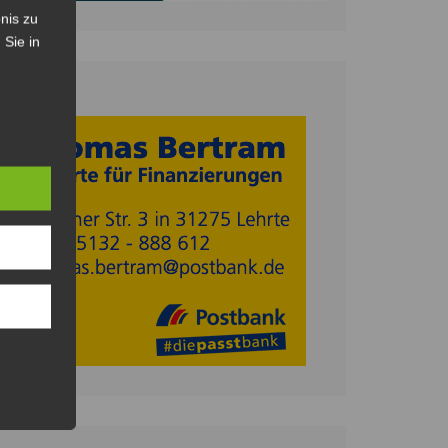
nis zu
 Sie in
Anzeige