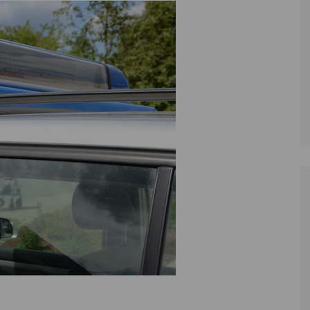
Zoll
Reitsport
K
Stadtrat
Schießen
Li
Überregionale Politik
Tennis/Tischt
T
Verwaltung
Wassersport
V
Wahlen
V
V
Z