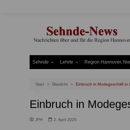
Zum
Inhalt
springen
Sehnde
Lehrte
Region Hannover, Ni
Bilm
Ahlten
Burgdorf
Bolzum
Aligse
Uetze
Start
Blaulicht
Einbruch in Modegeschäft in 
Dolgen
Arpke
Stadt Hannover
Einbruch in Modeges
Evern
Hämelerwald
LEADER und Bördereg
Gretenberg
Immensen
Land Niedersachsen
JPH
2. April 2025
Haimar
Kolshorn