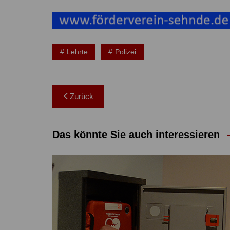
Lehrte
Polizei
Beitragsnavigation
Zurück
Das könnte Sie auch interessieren