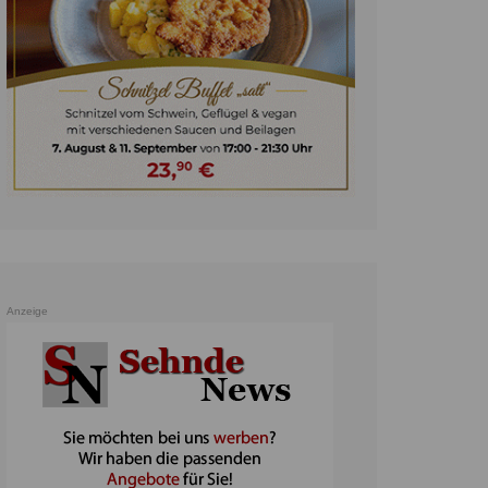
unst
teratur
ennis
heater
ereine
erkehr
orträge
oo
Anzeige