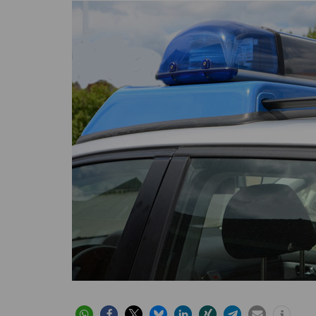
Höver
Lehrte
Ilten
Ramhorst
Klein Lobke
Röddensen
Köthenwald
Sievershausen
Müllingen
Steinwedel
Rethmar
Sehnde
Wassel
Wehmingen
Wirringen