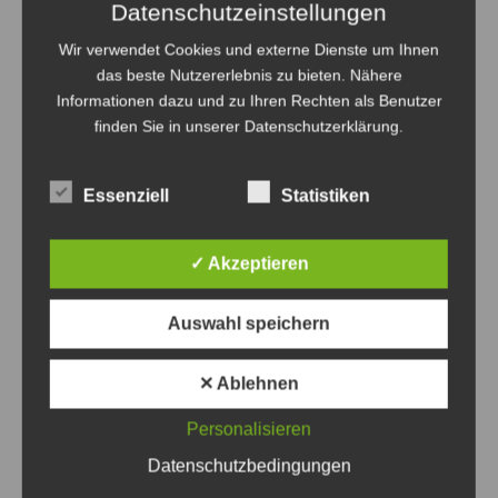
Datenschutzeinstellungen
Wir verwendet Cookies und externe Dienste um Ihnen
das beste Nutzererlebnis zu bieten. Nähere
Informationen dazu und zu Ihren Rechten als Benutzer
finden Sie in unserer Datenschutzerklärung.
Essenziell
Statistiken
✓ Akzeptieren
Auswahl speichern
Die Täter machten offensichtlich keine Beute - Foto:
JPH
✕ Ablehnen
Personalisieren
Versuchter Wohnungseinbruch in Ilten
Datenschutzbedingungen
7. August 2026
0