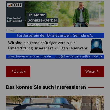
Anzeige
Beitragsnavigation
Zurück
Weiter
Das könnte Sie auch interessieren