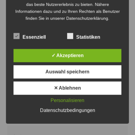
das beste Nutzererlebnis zu bieten. Nähere
Informationen dazu und zu Ihren Rechten als Benutzer
finden Sie in unserer Datenschutzerklärung.
Essenziell
Statistiken
✓ Akzeptieren
Die Defibrillatoren können Leben retten - Foto:
JPH/Archiv
Auswahl speichern
Volksbank eG verlost VRhilft-
Defibrillatoren an Vereine
✕ Ablehnen
8. August 2026
0
Personalisieren
Datenschutzbedingungen