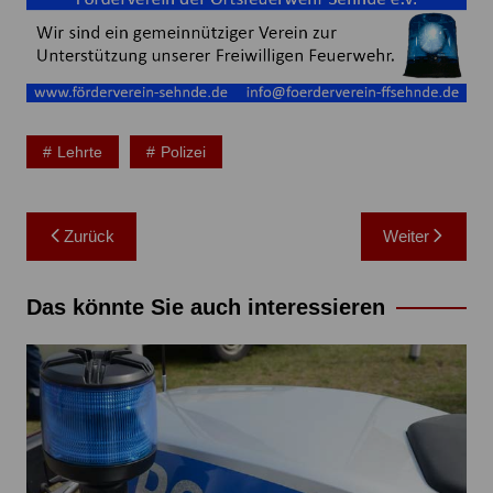
Lehrte
Polizei
Beitragsnavigation
Zurück
Weiter
Das könnte Sie auch interessieren