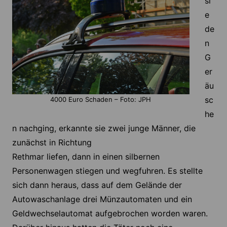
si
e
de
n
G
er
äu
sc
4000 Euro Schaden – Foto: JPH
he
n nachging, erkannte sie zwei junge Männer, die
zunächst in Richtung
Rethmar liefen, dann in einen silbernen
Personenwagen stiegen und wegfuhren. Es stellte
sich dann heraus, dass auf dem Gelände der
Autowaschanlage drei Münzautomaten und ein
Geldwechselautomat aufgebrochen worden waren.