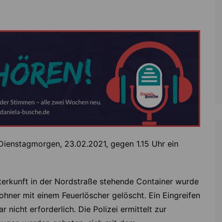
Zoll
Reitsport
K
Stadtrat
Schießen
Li
Überregionale Politik
Tennis/Tischt
T
Verwaltung
Wassersport
V
Wahlen
V
V
Z
Dienstagmorgen, 23.02.2021, gegen 1.15 Uhr ein
terkunft in der Nordstraße stehende Container wurde
hner mit einem Feuerlöscher gelöscht. Ein Eingreifen
 nicht erforderlich. Die Polizei ermittelt zur