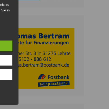
nis zu
 Sie in
Anzeige