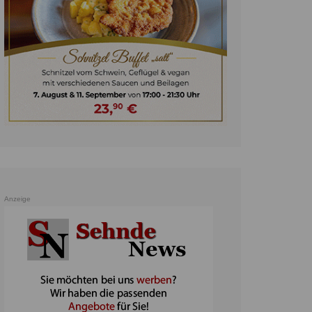
unst
teratur
ennis
heater
ereine
erkehr
orträge
oo
Anzeige