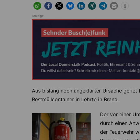
Höver
Lehrte
Ilten
Ramhorst
Anzeige
Klein Lobke
Röddensen
Köthenwald
Sievershausen
Müllingen
Steinwedel
Rethmar
Sehnde
Wassel
Wehmingen
Aus bislang noch ungeklärter Ursache geriet 
Wirringen
Restmüllcontainer in Lehrte in Brand.
Der vor einer Un
durch einen Anwo
der Feuerwehr war