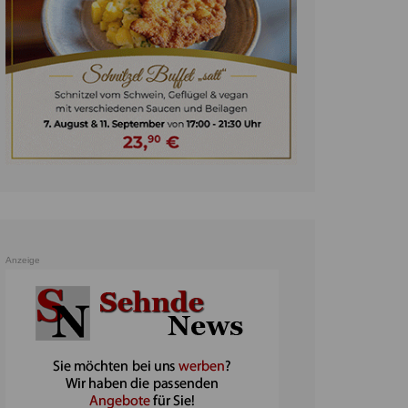
unst
teratur
ennis
heater
ereine
erkehr
orträge
oo
Anzeige