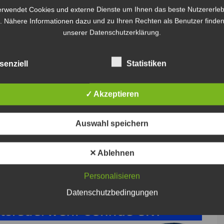
r eines Hotelbetriebs in Höver gemeldet – woraufhin
erwendet Cookies und externe Dienste um Ihnen das beste Nutzererleb
 der Einsatzkräfte war das Objekt bereits geräumt
. Nähere Informationen dazu und zu Ihren Rechten als Benutzer finden
unserer Datenschutzerklärung.
pp des GW Mess konnte schnell Entwarnung geben:
den. Nach einer intensiven Belüftung des Gebäudes
 und alle Gäste kehrten in ihre Zimmer zurück.
senziell
Statistiken
✓ Akzeptieren
Auswahl speichern
✕ Ablehnen
Personalisieren
Datenschutzbedingungen