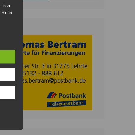
nis zu
 Sie in
Anzeige