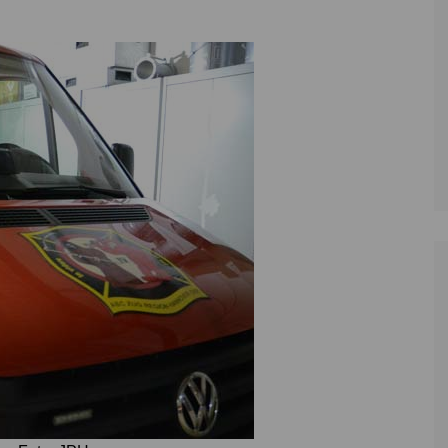
Zoll
Reitsport
K
Stadtrat
Schießen
Li
Überregionale Politik
Tennis/Tischt
T
Verwaltung
Wassersport
V
Wahlen
V
V
Z