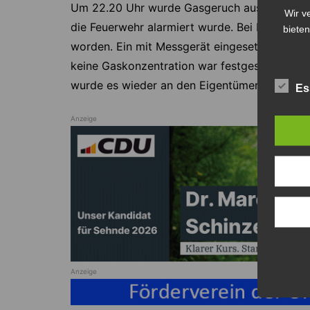
Um 22.20 Uhr wurde Gasgeruch aus dem Kelle
Wir v
die Feuerwehr alarmiert wurde. Bei Eintreffen
bieten
worden. Ein mit Messgerät eingesetzter Tru
keine Gaskonzentration war festgestellt wor
wurde es wieder an den Eigentümer übergeben
Es
Anzeige
Anzeige